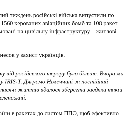
лий тиждень російські війська випустили по
е
1560
керованих авіаційних бомб та
108
ракет
ямовані на цивільну інфраструктуру – житлові
несок у захист українців.
 від російського терору було більше. Вчора ми
у IRIS-T. Дякуємо Німеччині за постійний
й тисячі життів вдалося зберегти завдяки такій
еленський
.
раїни в ракетах до систем ППО, щоб ефективно