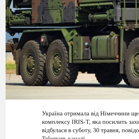
Україна отримала від Німеччини ще
комплексу
IRIS-T
, яка посилить зах
відбулася в суботу,
30 травня
, пові
Telegram-каналі.