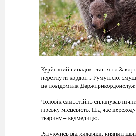
Курйозний випадок стався на Закар
перетнути кордон з
Румунією
, змуш
це повідомила
Держприкордонслуж
Чоловік самостійно спланував нічн
гірську місцевість. Під час переход
тварину – ведмедицю.
Рятуючись від хижачки, киянин швид