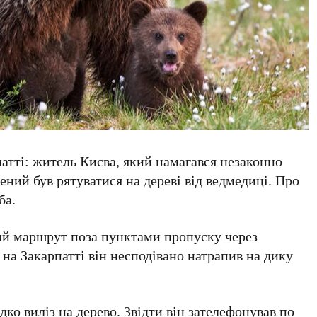
патті: житель
Києва
, який намагався незаконно
ений був рятуватися на дереві від ведмедиці. Про
ба
.
ий маршрут поза пунктами пропуску через
у на
Закарпатті
він несподівано натрапив на дику
ко виліз на дерево. Звідти він зателефонував по