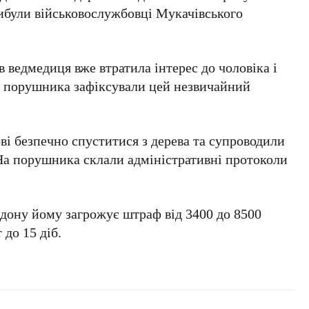
ибули військовослужбовці
Мукачівського
ведмедиця вже втратила інтерес до чоловіка і
нь порушника зафіксували цей незвичайний
і безпечно спуститися з дерева та супроводили
 На порушника склали
адміністративні протоколи
рдону йому загрожує
штраф від 3400 до 8500
 до 15 діб
.