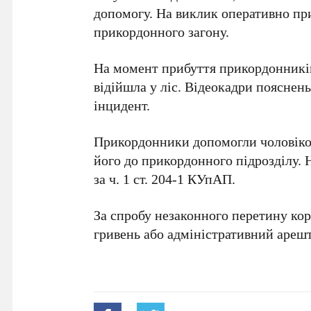
допомогу. На виклик оперативно пр
прикордонного загону
.
На момент прибуття прикордонників 
відійшла у ліс. Відеокадри поясне
інцидент.
Прикордонники допомогли чоловіков
його до прикордонного підрозділу.
за
ч. 1 ст. 204-1 КУпАП
.
За спробу незаконного перетину ко
гривень
або
адміністративний арешт