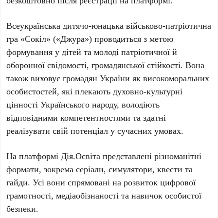
безкоштовно після реєстрації на платформі.
Всеукраїнська дитячо-юнацька військово-патріотична
гра
«Сокіл» («Джура»)
проводиться з метою
формування у дітей та молоді патріотичної й
оборонної свідомості, громадянської стійкості. Вона
також виховує громадян України як високоморальних
особистостей, які плекають духовно-культурні
цінності Українського народу, володіють
відповідними компетентностями та здатні
реалізувати свій потенціал у сучасних умовах.
На платформі
Дія.Освіта
представлені різноманітні
формати, зокрема серіали, симулятори, квести та
гайди. Усі вони спрямовані на розвиток цифрової
грамотності, медіаобізнаності та навичок особистої
безпеки.