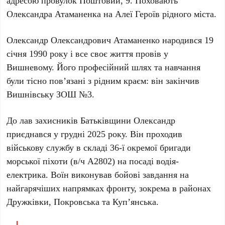
адресою провулок Поштовий, 9. Поховають
Олександра Атаманенка на
Алеї Героїв
рідного міста.
Олександр Олександрович Атаманенко
народився
19
січня 1990 року
і все своє життя провів у
Вишневому
. Його професійний шлях та навчання
були тісно пов’язані з рідним краєм: він закінчив
Вишнівську ЗОШ №3
.
До лав захисників Батьківщини Олександр
приєднався у
грудні 2025 року
. Він проходив
військову службу в складі
36-ї окремої бригади
морської піхоти
(в/ч
А2802
) на посаді водія-
електрика. Воїн виконував бойові завдання на
найгарячіших напрямках фронту, зокрема в районах
Дружківки
,
Покровська
та
Купʼянська
.