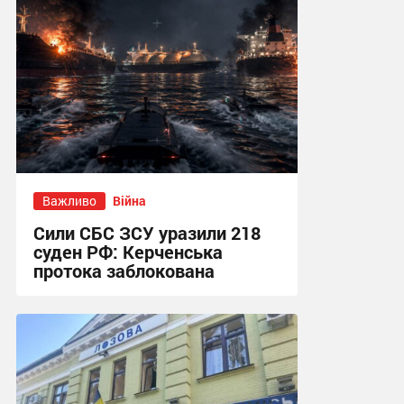
Важливо
Війна
Сили СБС ЗСУ уразили 218
суден РФ: Керченська
протока заблокована
15:07 сьогодні