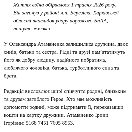
Життя воїна обірвалося
1 травня 2026 року
.
Він загинув у районі н.п.
Березівка Харківської
області
внаслідок удару ворожого БпЛА, —
пишуть земляки.
У
Олександра Атаманенка
залишилися дружина, двоє
синів, батьки та сестра. Рідні та друзі пам’ятатимуть
його як добру людину, надійного побратима,
люблячого чоловіка, батька, турботливого сина та
брата.
Редакція висловлює щирі співчуття родині, близьким
та друзям загиблого Героя. Хто має можливість
допомогти родині, може підтримати її, переказавши
кошти на картку дружини,
Атаманенко Ірини
Ігорівни
:
5168 7451 7605 8953
.