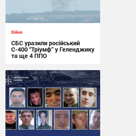
Війна
СБС уразили російський
С-400 “Тріумф” у Геленджику
та ще 4 ППО
12:11 сьогодні