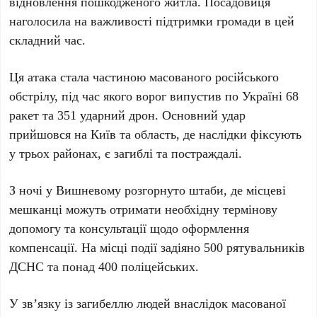
відновлення пошкодженого житла. Посадовиця
наголосила на важливості підтримки громади в цей
складний час.
Ця атака стала частиною масованого російського
обстрілу, під час якого ворог випустив по Україні
68
ракет та
351
ударний дрон. Основний удар
прийшовся на Київ та область, де наслідки фіксують
у
трьох
районах, є загиблі та постраждалі.
З ночі у Вишневому розгорнуто штаби, де місцеві
мешканці можуть отримати необхідну термінову
допомогу та консультації щодо оформлення
компенсації. На місці події задіяно
500
рятувальників
ДСНС та понад
400
поліцейських.
У зв’язку із загибеллю людей внаслідок масованої