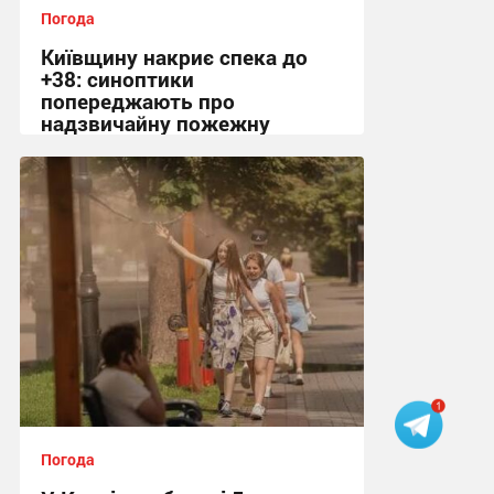
Погода
Київщину накриє спека до
+38: синоптики
попереджають про
надзвичайну пожежну
небезпеку
14:40 вчора
Погода