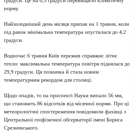
градуси
. Це на
0,5 градуси
перевищило кліматичну
норму.
Найхолодніший день місяця припав на
1 травня
, коли
під ранок мінімальна температура опустилася до
4,2
градуси
.
Водночас
6 травня
Київ пережив справжнє літнє
тепло: максимальна температура повітря піднялася до
29,9 градуси
. Ця позначка й стала новим
температурним рекордом для столиці.
Щодо опадів, то на проспекті Науки випало
56 мм
,
що становить
86 відсотків
від місячної норми. Про ці
метеорологічні спостереження повідомили фахівці з
Центральної геофізичної обсерваторії імені Бориса
Срезневського
.