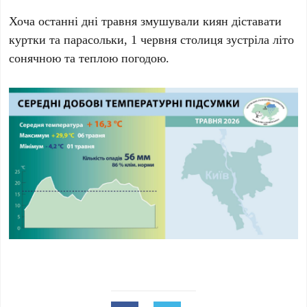
Хоча останні дні травня змушували киян діставати
куртки та парасольки,
1 червня
столиця зустріла літо
сонячною та теплою погодою.