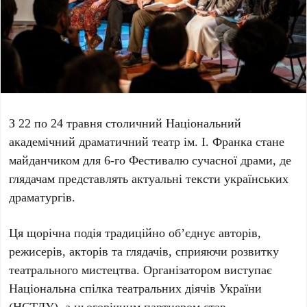
З
22
по
24 травня
столичний
Національний
академічний драматичний театр ім. І. Франка
стане
майданчиком для
6-го Фестивалю сучасної драми
, де
глядачам представлять актуальні тексти українських
драматургів.
Ця щорічна подія традиційно об’єднує авторів,
режисерів, акторів та глядачів, сприяючи розвитку
театрального мистецтва. Організатором виступає
Національна спілка театральних діячів України
(НСТДУ)
, а цьогорічним партнером став