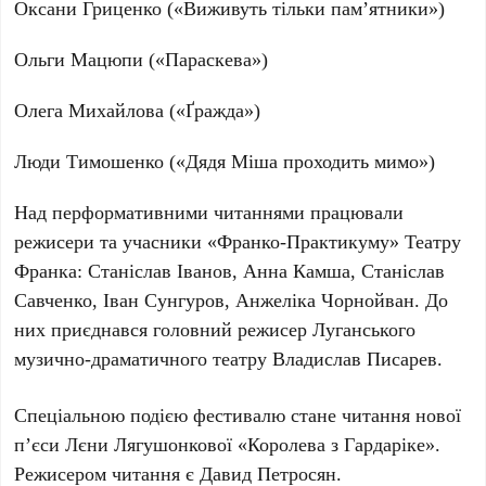
Оксани Гриценко
(«Виживуть тільки пам’ятники»)
Ольги Мацюпи
(«Параскева»)
Олега Михайлова
(«Ґражда»)
Люди Тимошенко
(«Дядя Міша проходить мимо»)
Над перформативними читаннями працювали
режисери та учасники
«Франко-Практикуму» Театру
Франка
:
Станіслав Іванов, Анна Камша, Станіслав
Савченко, Іван Сунгуров, Анжеліка Чорнойван
. До
них приєднався головний режисер
Луганського
музично-драматичного театру Владислав Писарев
.
Спеціальною подією фестивалю стане читання нової
п’єси
Лєни Лягушонкової «Королева з Гардаріке»
.
Режисером читання є
Давид Петросян
.