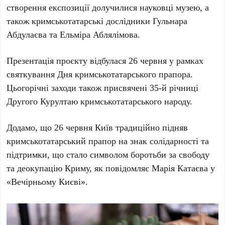
створення експозиції долучилися науковці музею, а
також кримськотатарські дослідники
Гульнара
Абдулаєва
та
Ельміра Аблялімова
.
Презентація проєкту відбулася
26 червня
у рамках
святкування
Дня кримськотатарського прапора
.
Цьогорічні заходи також присвячені
35-й річниці
Другого Курултаю кримськотатарського народу
.
Додамо, що
26 червня Київ
традиційно підняв
кримськотатарський прапор на знак солідарності та
підтримки, що стало символом боротьби за свободу
та деокупацію
Криму
, як повідомляє
Марія Катаєва
у
«Вечірньому Києві»
.