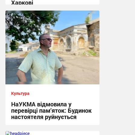
Харкові
22:33 вчора
Культура
НаУКМА відмовила у
перевірці пам’яток: Будинок
настоятеля руйнується