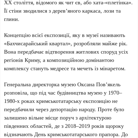
ХХ століття
, відомого як
чит єв
, або хата-«плетінка».
Її стіни зводилися з дерев’яного каркаса, лози та
глини.
Концепцію всієї експозиції, яку в музеї називають
«Бахчисарайський квартал»
, розробляли майже рік.
Вона передбачає відтворення житлових споруд усіх
регіонів Криму, а композиційною домінантою
комплексу стануть медресе та мечеть із мінаретом.
Генеральна директорка музею
Оксана Пов’якель
розповіла, що під час будівництва музею у
1970–
1980-х роках
кримськотатарську експозицію не
передбачили через депортацію народу. Проте було
залишено вільне місце поруч з архітектурою
південних областей, де з
2018–2019 років
щороку
відзначають
День кримськотатарського прапора
. До