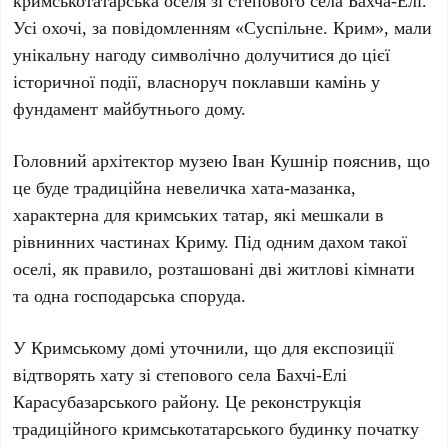
кримськотатарська оселя зі степового села
Бахча-Елі
.
Усі охочі, за повідомленням
«Суспільне. Крим»
, мали
унікальну нагоду символічно долучитися до цієї
історичної події, власноруч поклавши камінь у
фундамент майбутнього дому.
Головний архітектор музею
Іван Кушнір
пояснив, що
це буде традиційна невеличка хата-мазанка,
характерна для кримських татар, які мешкали в
рівнинних частинах Криму. Під одним дахом такої
оселі, як правило, розташовані дві житлові кімнати
та одна господарська споруда.
У
Кримському домі
уточнили, що для експозиції
відтворять хату зі степового села
Бахчі-Елі
Карасубазарського району
. Це реконструкція
традиційного кримськотатарського будинку початку