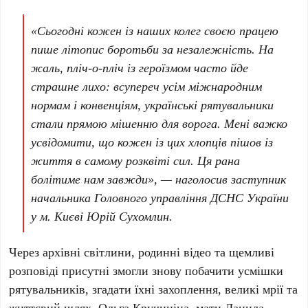
«Сьогодні кожен із наших колег своєю працею
пише літопис боротьби за незалежність. На
жаль, пліч-о-пліч із героїзмом часто йде
страшне лихо: всупереч усім міжнародним
нормам і конвенціям, українські рятувальники
стали прямою мішенню для ворога. Мені важко
усвідомити, що кожен із цих хлопців пішов із
життя в самому розквіті сил. Ця рана
болітиме нам завжди», — наголосив заступник
начальника Головного управління ДСНС України
у м. Києві
Юрій Сухомлин
.
Через архівні світлини, родинні відео та щемливі
розповіді присутні змогли знову побачити усмішки
рятувальників, згадати їхні захоплення, великі мрії та
життєвий шлях.
Ольга Кручиніна
, мати
Данила