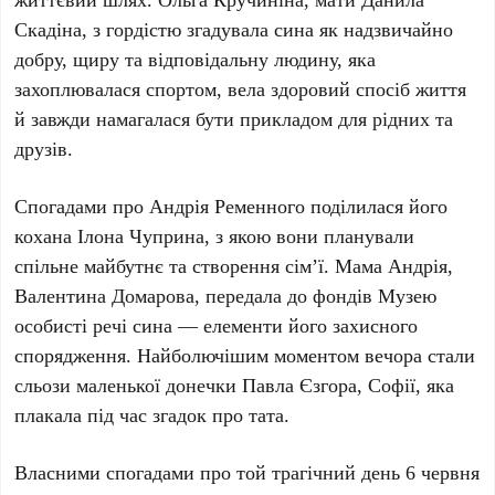
Скадіна
, з гордістю згадувала сина як надзвичайно
добру, щиру та відповідальну людину, яка
захоплювалася спортом, вела здоровий спосіб життя
й завжди намагалася бути прикладом для рідних та
друзів.
Спогадами про
Андрія Ременного
поділилася його
кохана
Ілона Чуприна
, з якою вони планували
спільне майбутнє та створення сім’ї. Мама Андрія,
Валентина Домарова
, передала до фондів Музею
особисті речі сина — елементи його захисного
спорядження. Найболючішим моментом вечора стали
сльози маленької донечки
Павла Єзгора
,
Софії
, яка
плакала під час згадок про тата.
Власними спогадами про той трагічний день
6 червня