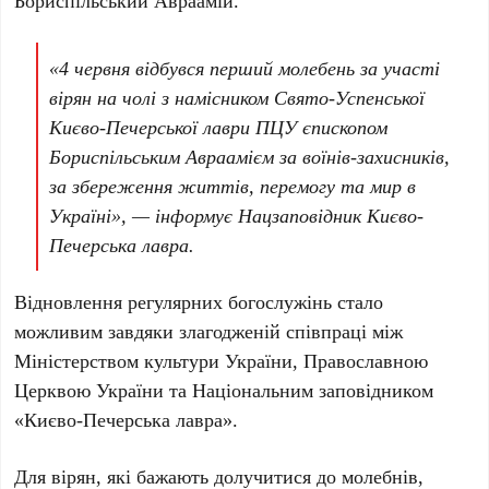
Бориспільський Авраамій
.
«4 червня відбувся перший молебень за участі
вірян на чолі з намісником Свято-Успенської
Києво-Печерської лаври ПЦУ єпископом
Бориспільським Авраамієм за воїнів-захисників,
за збереження життів, перемогу та мир в
Україні», — інформує Нацзаповідник Києво-
Печерська лавра.
Відновлення регулярних богослужінь стало
можливим завдяки злагодженій співпраці між
Міністерством культури України
,
Православною
Церквою України
та
Національним заповідником
«Києво-Печерська лавра»
.
Для вірян, які бажають долучитися до молебнів,