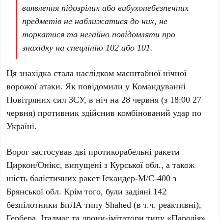
виявлення підозрілих або вибухонебезпечних
предметів не наближатися до них, не
торкатися та негайно повідомляти про
знахідку на спецлінію
102
або
101
.
Ця знахідка стала наслідком масштабної нічної
ворожої атаки. Як повідомили у
Командуванні
Повітряних сил ЗСУ
, в ніч на
28 червня
(з
18:00 27
червня
) противник здійснив комбінований удар по
Україні.
Ворог застосував
дві протикорабельні ракети
Циркон/Онікс
, випущені з
Курської обл.
, а також
шість балістичних ракет Іскандер-М/С-400
з
Брянської обл.
Крім того, були задіяні
142
безпілотники
БпЛА типу Shahed
(в т.ч. реактивні),
Гербера
,
Італмас
та дрони-імітатори типу «
Пародія
».