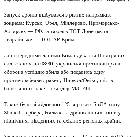
Запуск дронів відбувався з різних напрямків,
зокрема:
Курськ
,
Орел
,
Міллерово
,
Приморсько-
Ахтарськ — РФ.
, а також з
ТОТ Донецьк
та
Гвардійське — ТОТ АР Крим
.
За попередніми даними
Командування Повітряних
сил
, станом на
08:30
, українська протиповітряна
оборона успішно збила або подавила
одну
протикорабельну ракету Циркон/Онікс
,
шість
балістичних ракет Іскандер-М/С-400
.
Також було ліквідовано
125
ворожих
БпЛА типу
Shahed
,
Гербера
,
Італмас
та дронів інших типів у
північних, південних та східних регіонах країни.
Зафіксовано влучання ракети та
14
ударних
БпЛА
на