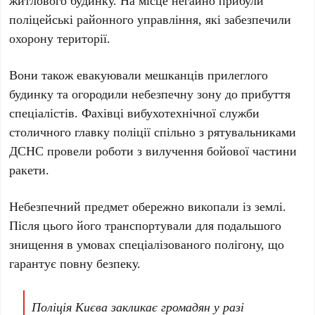
житлового будинку. На місце негайно прибули
поліцейські районного управління, які забезпечили
охорону території.
Вони також
евакуювали мешканців
прилеглого
будинку та огородили небезпечну зону до прибуття
спеціалістів. Фахівці вибухотехнічної служби
столичного главку поліції спільно з рятувальниками
ДСНС
провели роботи з вилучення бойової частини
ракети.
Небезпечний предмет обережно викопали із землі.
Після цього його транспортували для подальшого
знищення в умовах спеціалізованого полігону, що
гарантує повну безпеку.
Поліція Києва
закликає громадян у разі