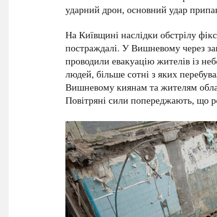
ударний дрон
, основний удар припа
На
Київщині
наслідки обстрілу фікс
постраждалі. У
Вишневому
через за
проводили евакуацію жителів із неб
людей
, більше сотні з яких перебув
Вишневому
киянам та жителям обла
Повітряні сили
попереджають, що рос