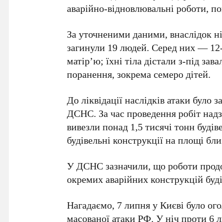
аварійно-відновлювальні роботи, п
За уточненими даними, внаслідок н
загинули
19 людей
. Серед них —
12
матір’ю; їхні тіла дістали з-під зав
поранення, зокрема
семеро дітей
.
До ліквідації наслідків атаки було 
ДСНС
. За час проведення робіт на
вивезли понад
1,5 тисячі тонн будів
будівельні конструкції на площі бл
У
ДСНС
зазначили, що роботи прод
окремих аварійних конструкцій буді
Нагадаємо,
7 липня
у
Києві
було ог
масованої атаки РФ. У ніч проти
6 