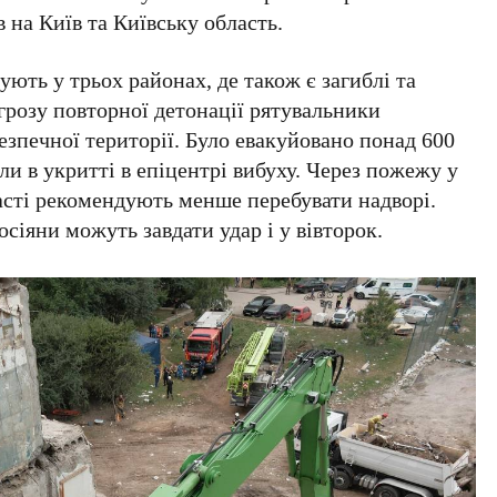
в на
Київ
та
Київську область
.
ують у трьох районах, де також є загиблі та
грозу повторної детонації рятувальники
езпечної території. Було евакуйовано понад
600
али в укритті в епіцентрі вибуху. Через пожежу у
сті рекомендують менше перебувати надворі.
іяни можуть завдати удар і у вівторок.