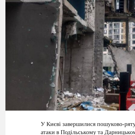
У
Києві
завершилися пошуково-рятув
атаки в
Подільському
та
Дарницько