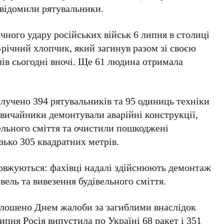
овідомили рятувальники.
ічного удару російських військ
6 липня
в столиці
-річний хлопчик
, який загинув разом зі своєю
алів сьогодні вночі. Ще
61 людина
отримала
залучено
394 рятувальників
та
95 одиниць техніки
дзвичайники демонтували аварійні конструкції,
ельного сміття
та очистили пошкоджені
изько
305 квадратних метрів
.
овжуються: фахівці надалі здійснюють демонтаж
вель та вивезення будівельного сміття.
олошено
Днем жалоби
за загиблими внаслідок
липня Росія
випустила по
Україні 68 ракет
і
351