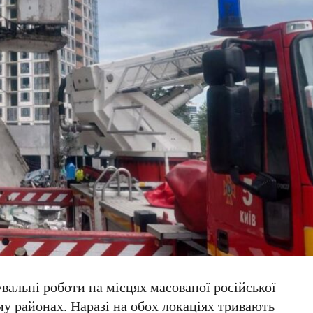
альні роботи на місцях масованої російської
му районах
. Наразі на обох локаціях тривають