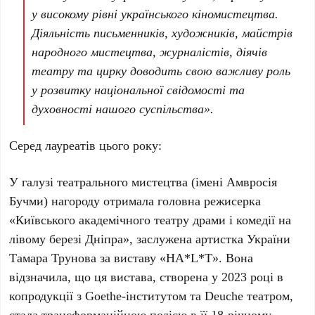
у високому рівні українського кіномистецтва.
Діяльність письменників, художників, майстрів
народного мистецтва, журналістів, діячів
театру та цирку доводить свою важливу роль
у розвитку національної свідомості та
духовності нашого суспільства».
Серед лауреатів цього року:
У галузі театрального мистецтва (імені Амвросія
Бучми) нагороду отримала головна режисерка
«Київського академічного театру драми і комедії на
лівому березі Дніпра», заслужена артистка України
Тамара Трунова
за виставу «
HA*L*T
». Вона
відзначила, що ця вистава, створена у
2023 році
в
копродукції з
Goethe-інститутом
та
Deuche театром
,
стала трансформаційною подією в її
18-річному