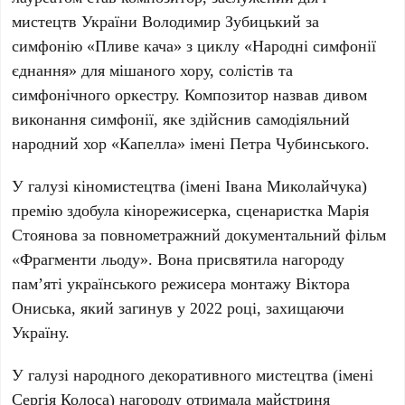
мистецтв України
Володимир Зубицький
за
симфонію «
Пливе кача
» з циклу «
Народні симфонії
єднання
» для мішаного хору, солістів та
симфонічного оркестру. Композитор назвав дивом
виконання симфонії, яке здійснив самодіяльний
народний хор «
Капелла
» імені
Петра Чубинського
.
У галузі кіномистецтва (імені Івана Миколайчука)
премію здобула кінорежисерка, сценаристка
Марія
Стоянова
за повнометражний документальний фільм
«
Фрагменти льоду
». Вона присвятила нагороду
пам’яті українського режисера монтажу
Віктора
Ониська
, який загинув у
2022 році
, захищаючи
Україну.
У галузі народного декоративного мистецтва (імені
Сергія Колоса) нагороду отримала майстриня