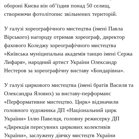
обороні Києва він об’їздив понад
50 селищ
,
створюючи фотолітопис звільнених територій.
У галузі хореографічного мистецтва (імені Павла
Вірського) нагороду отримав хореограф, директор
фахового Коледжу хореографічного мистецтва
«Київська муніципальна академія танцю імені Сержа
Лифаря», народний артист України
Олександр
Нестеров
за хореографічну виставу «
Бондарівна
».
У галузі циркового мистецтва (імені братів Василя та
Олександра Ялових) за виставу-перформанс
«
Перформативне мистецтво. Цирк
» відзначили
головного художника
ДП «Національний цирк
України» Іллю Павелця
, головну режисерку
ДП
«Дирекція пересувних циркових колективів
України»
, заслужену діячку мистецтв України