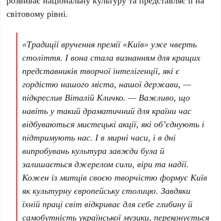
розвиває національну культуру та представляє її на
світовому рівні.
«Традиції вручення премії «Київ» уже чверть
століття. І вона стала визнанням для кращих
представників творчої інтелігенції, які є
гордістю нашого міста, нашої держави, —
підкреслив Віталій Кличко. — Важливо, що
навіть у такий драматичний для країни час
відбуваються мистецькі акції, які обʼєднують і
підтримують нас. І в мирні часи, і в дні
випробувань культура завжди була й
залишається джерелом сили, віри та надії.
Кожен із митців своєю творчістю формує Київ
як культурну європейську столицю. Завдяки
їхній праці світ відкриває для себе глибину й
самобутність української музики, переконується