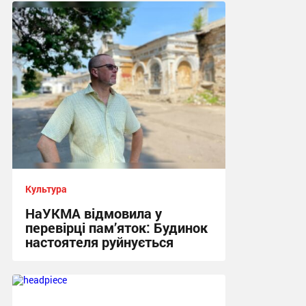
22:33 вчора
Культура
НаУКМА відмовила у
перевірці пам’яток: Будинок
настоятеля руйнується
17:29 вчора