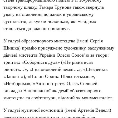
творчому шляху. Тамара Трунова також звернула
увагу на ставлення до жінок в українському
суспільстві, дякуючи чоловікам, які «свідомо
ставляться до власного впливу».
У галузі образотворчого мистецтва (імені Сергія
Шишка) премію присуджено художнику, заслуженому
діячеві мистецтв України
Олесю Солов’ю
за твори:
триптих «
Соборність духа
» («Не рівна всім
рівність…», «І на оновленій землі…», «Шевченків
«Заповіт»), «
Пилип Орлик. Шлях гетьмана
»,
«
Незборима
», «
Автопортрет
». Олесь Соловей,
викладач
Національної академії образотворчого
мистецтва та архітектури
, відомий як монументаліст.
У галузі музичної композиції (імені Артемія Веделя)
лауреатом став композитор, заслужений діяч