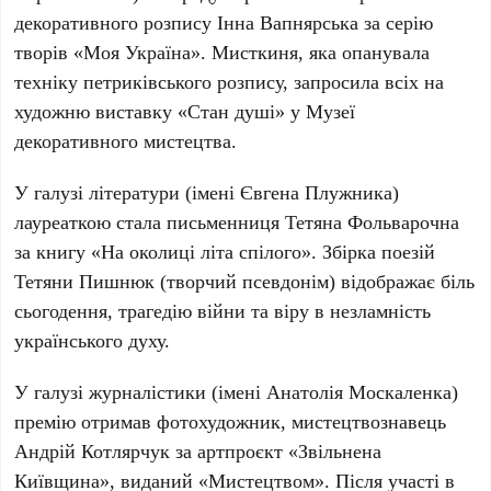
декоративного розпису
Інна Вапнярська
за серію
творів «
Моя Україна
». Мисткиня, яка опанувала
техніку петриківського розпису, запросила всіх на
художню виставку «
Стан душі
» у
Музеї
декоративного мистецтва
.
У галузі літератури (імені Євгена Плужника)
лауреаткою стала письменниця
Тетяна Фольварочна
за книгу «
На околиці літа спілого
». Збірка поезій
Тетяни Пишнюк (творчий псевдонім) відображає біль
сьогодення, трагедію війни та віру в незламність
українського духу.
У галузі журналістики (імені Анатолія Москаленка)
премію отримав фотохудожник, мистецтвознавець
Андрій Котлярчук
за артпроєкт «
Звільнена
Київщина
», виданий «
Мистецтвом
». Після участі в