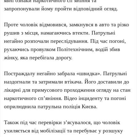
явні ознаки наркотичного сп’яніння та
запропонували йому пройти відповідний огляд.
Проте чоловік відмовився, замкнувся в авто та різко
рушив з місця, намагаючись втекти. Патрульні
негайно розпочали переслідування. Під час погоні,
рухаючись
провулком Політехнічним
, водій збив
жінку, яка перебігала дорогу.
Постраждалу негайно забрала «швидка». Патрульні
наздогнали та затримали втікача. Його доставили до
лікарні для примусового проходження огляду на стан
наркотичного сп’яніння. Відео інциденту та погоні
оприлюднила патрульна поліція Києва.
Також під час перевірки з’ясувалося, що чоловік
ухиляється від мобілізації та перебуває у розшуку