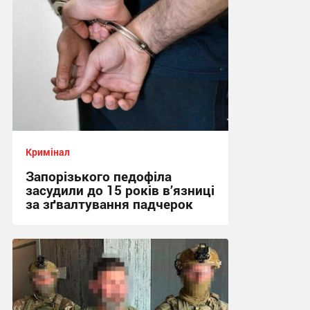
Кримінал
Запорізького педофіла
засудили до 15 років в’язниці
за зґвалтування падчерок
21:49 вчора