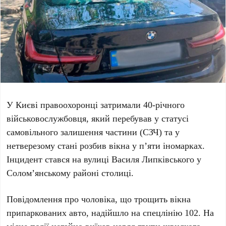
У
Києві
правоохоронці затримали
40-річного
військовослужбовця
, який перебував у статусі
самовільного залишення частини (СЗЧ) та у
нетверезому стані розбив вікна у
п’яти іномарках
.
Інцидент стався на вулиці
Василя Липківського
у
Солом’янському районі
столиці.
Повідомлення про чоловіка, що трощить вікна
припаркованих авто, надійшло на спецлінію
102
. На
місце події негайно виїхав наряд групи швидкого