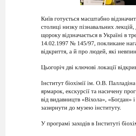
Київ готується масштабно відзначи
столиці низку пізнавальних лекцій, 
щороку відзначається в Україні в
тр
14.02.1997 № 145/97
, покликане наг
відкриття, а й про людей, які невп
Цьогоріч дві ключові локації відкрив
Інститут біохімії ім. О.В. Палладі
ярмарок, екскурсії та насичену про
від видавництв
«Віхола»
,
«Богдан»
зазирнути до музею інституту.
У програмі заходів в Інституті біохі