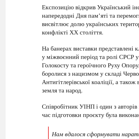
Експозицію відкрив Український ін
напередодні
Дня пам’яті та перемог
висвітлює долю українських терито
конфлікті
ХХ століття
.
На банерах виставки представлені кл
у міжвоєнний період та ролі СРСР у 
Голокосту та героїчного Руху Опору.
боролися з нацизмом у складі
Черво
Антигітлерівської коаліції
, а також
земля та народ.
Співробітник УІНП і один з авторів
час підготовки проєкту була виконан
Нам вдалося сформувати нарати