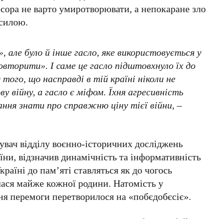
сора не варто умиротворювати, а непокаране зло
 силою.
, але було й інше гасло, яке використовується у
овторити». І саме це гасло підштовхнуло їх до
д того, що насправді в тій країні ніколи не
у війну, а гасло є міфом. Їхня агресивність
ання знати про справжню ціну тієї війни, –
ідувач відділу воєнно-історичних досліджень
їни
, відзначив динамічність та інформативність
країні до пам’яті ставляться як до чогось
лася майже кожної родини. Натомість у
ня перемоги
перетворилося на «побєдобєсіє».