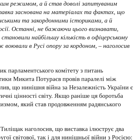
им режимом, а й став доволі запитуваним
ставка заснована на матеріалах та фактах, що
їнськими та закордонними істориками, а й
сії. Останні, не бажаючи цього визнавати,
становили найбільшу кількість в офіцерському
ож воювали в Русі опору за кордоном, – наголосив
ик парламентського комітету з питань
ітики
Микита Потураєв
провів паралелі між
лив, що нинішня війна за Незалежність України є
чні цінності світу. Якщо раніше ця боротьба
ашизмом, який став продовженням радянського
 Тиліщак
наголосив, що виставка ілюструє два
угої світової
, так і для нинішньої війни з Росією: