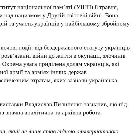
ститут національної пам’яті (УІНП)
8 травня
,
и над нацизмом у Другій світовій війні
. Вона
рій та участь українців у найбільшому збройному
ючові події: від бездержавного статусу українців
розв’язанні війни до життя в окупації, злочинів
 Окрема увага приділена долям українців, які
ної армії
та арміях інших держав
 величезним втратам, яких зазнали українська
 виставки
Владислав Пилипенко
зазначив, що під
а значна аналітична та архівна робота.
в, який не лише став гідною альтернативою