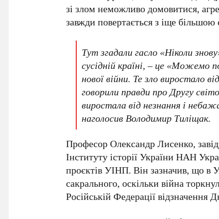
зі злом неможливо домовитися, агре
завжди повертається з іще більшою
Тут згадали гасло «Ніколи знову»
сусідній країні, – це «Можемо п
нової війни. Те зло виростало ві
говорили правди про Другу світов
виростала від незнання і небаж
наголосив
Володимир Тиліщак
.
Професор
Олександр Лисенко
, зав
Інституту історії України
НАН Укра
проєктів УІНП. Він зазначив, що в У
сакрального, оскільки війна торкну
Російській Федерації
відзначення
Д