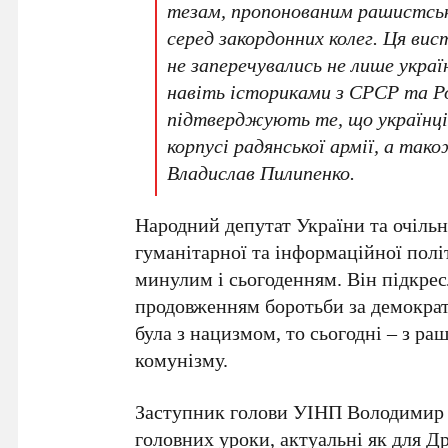
тезам, пропонованим рашистськ
серед закордонних колег. Ця ви
не заперечувались не лише укра
навіть істориками з СРСР та Ро
підтверджують те, що українці 
корпусі радянської армії, а так
Владислав Пилипенко
.
Народний депутат України та очільн
гуманітарної та інформаційної пол
минулим і сьогоденням. Він підкрес
продовженням боротьби за демократи
була з нацизмом, то сьогодні – з р
комунізму.
Заступник голови УІНП
Володимир
головних уроки, актуальні як для
Др