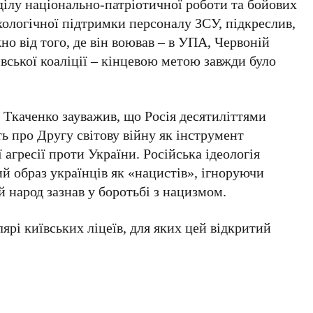
ділу національно-патріотичної роботи та бойових
хологічної підтримки персоналу
ЗСУ
, підкреслив,
но від того, де він воював – в
УПА
,
Червоній
вської коаліції
– кінцевою метою завжди було
 Ткаченко
зауважив, що Росія десятиліттями
ть про
Другу світову війну
як інструмент
агресії проти України. Російська ідеологія
ий образ українців як «нацистів», ігноруючи
й народ зазнав у боротьбі з нацизмом.
ярі київських ліцеїв, для яких цей відкритий