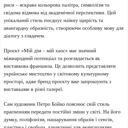
риси – яскрава кольорова палітра, символізм та
свідома відмова від академічної перспективи. Цей
унікальний стиль поєднує наївну щирість та
авангардну образність, створюючи особливу мову для
діалогу з глядачем.
Проєкт «Мій дім – мій хаос» має значний
міжнародний потенціал та розглядається як
виставкова франшиза. Це дозволить представляти
українське мистецтво у світовому культурному
просторі, адже бренд проєкту вже запрошують з
виставками в різні галереї.
Сам художник
Петро Бойко
пояснює свій стиль
прагненням передати постійні зміни у світі. На його
думку, поліфонізм, нашарування образів і сенсів,
пластика і свобода, характерні для авангардизму,