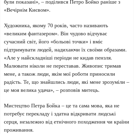
були показані», – поділився
Петро Бойко
раніше з
«Вечірнім Києвом».
Художника, якому
70
років, часто називають
«великим фантазером». Він чудово відчуває
сучасний світ, його «больові точки» і вміє
підтримувати людей, надихаючи їх своїми образами.
«Але у найскладніші періоди не кидав пензля.
Малювати ніколи не переставав. Живопис тримав
мене, а також люди, якім мої роботи приносили
радість. Те, що знайшлись люди, які мене зрозуміли –
це моя велика удача», – розповів митець.
Мистецтво
Петра Бойка
– це та сама мова, яка не
потребує перекладу і здатна відкривати людські
серця, незалежно від етнічного походження чи країни
проживання.