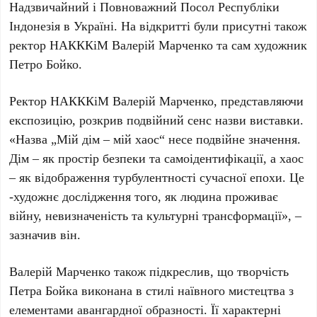
Надзвичайний і Повноважний Посол Республіки
Індонезія в Україні. На відкритті були присутні також
ректор
НАКККіМ Валерій Марченко
та сам художник
Петро Бойко
.
Ректор
НАКККіМ Валерій Марченко
, представляючи
експозицію, розкрив подвійний сенс назви виставки.
«Назва „Мій дім – мій хаос“ несе подвійне значення.
Дім – як простір безпеки та самоідентифікації, а хаос
– як відображення турбулентності сучасної епохи. Це
-художнє дослідження того, як людина проживає
війну, невизначеність та культурні трансформації», –
зазначив він.
Валерій Марченко
також підкреслив, що творчість
Петра Бойка
виконана в стилі наївного мистецтва з
елементами авангардної образності. Її характерні