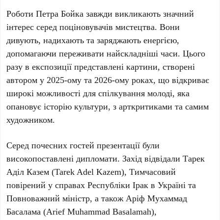
Роботи
Петра Бойка
завжди викликають значний
інтерес серед поціновувачів мистецтва. Вони
дивують, надихають та заряджають енергією,
допомагаючи переживати найскладніші часи. Цього
разу в експозиції представлені картини, створені
автором у
2025-ому
та
2026-ому
роках, що відкриває
широкі можливості для спілкування молоді, яка
опановує історію культури, з арткритиками та самим
художником.
Серед почесних гостей презентації були
високопоставлені дипломати. Захід відвідали
Тарек
Аділ Казем (Tarek Adel Kazem)
, Тимчасовий
повірений у справах Республіки Ірак в Україні та
Повноважний міністр, а також
Аріф Мухаммад
Басалама (Arief Muhammad Basalamah)
,