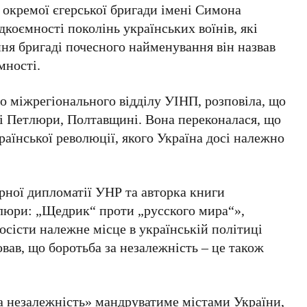
ї окремої єгерської бригади імені Симона
дкоємності поколінь українських воїнів, які
ня бригаді почесного найменування він назвав
мності.
го міжрегіонального відділу УІНП, розповіла, що
ні Петлюри, Полтавщині. Вона переконалася, що
раїнської революції, якого Україна досі належно
урної дипломатії УНР та авторка книги
люри: „Щедрик“ проти „русского мира“»,
сісти належне місце в українській політиці
ював, що боротьба за незалежність – це також
а незалежність»
мандруватиме містами України,