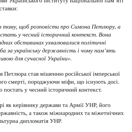
ови Українського інституту національної пам’яті
ставки:
 в тому, щоб розповісти про Симона Петлюру, а
остать у чесний історичний контекст. Вона
ладних обставинах ухвалювалися політичні
ба за українську державність і чому пам’ять
вою для сучасної України».
тя Петлюра став мішенню російської імперської
ого смерті, породжуючи міфи, що існують досі.
о постать у чесний історичний контекст.
і як керівнику держави та Армії УНР, його
ержавність, а також міжнародних та міжетнічних
льтурна дипломатія УНР.