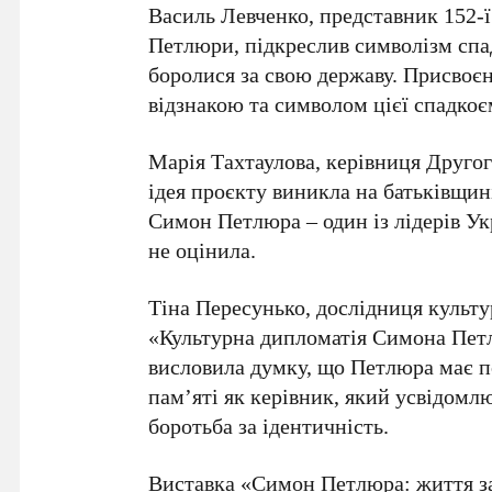
Василь Левченко
, представник
152-
Петлюри
, підкреслив символізм спа
боролися за свою державу. Присвоєн
відзнакою та символом цієї спадкоє
Марія Тахтаулова
, керівниця Друго
ідея проєкту виникла на батьківщи
Симон Петлюра – один із лідерів Ук
не оцінила.
Тіна Пересунько
, дослідниця культ
«Культурна дипломатія Симона Пет
висловила думку, що Петлюра має по
пам’яті як керівник, який усвідомл
боротьба за ідентичність.
Виставка
«Симон Петлюра: життя з