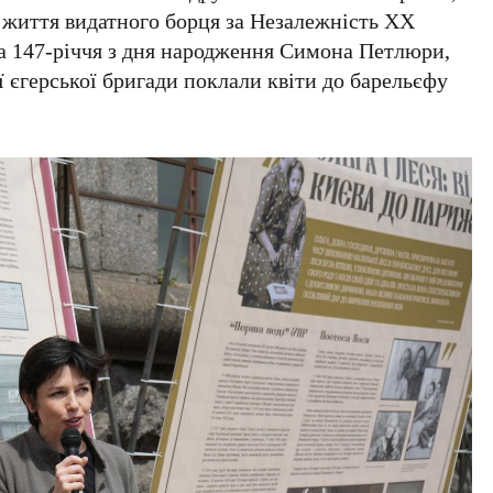
 життя видатного борця за Незалежність ХХ
 та 147-річчя з дня народження Симона Петлюри,
 єгерської бригади поклали квіти до барельєфу