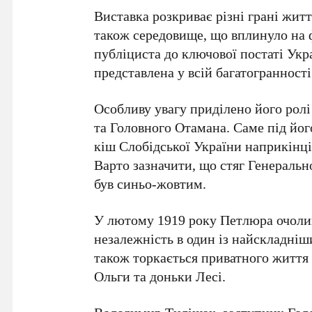
Виставка розкриває різні грані жит
також середовище, що вплинуло на ф
публіциста до ключової постаті Укр
представлена у всій багатогранності
Особливу увагу приділено його ролі
та
Головного Отамана
. Саме під йо
кіш Слобідської України наприкінці 
Варто зазначити, що стяг Генераль
був
синьо-жовтим
.
У лютому 1919 року Петлюра очолив
незалежність в один із найскладніши
також торкається приватного життя 
Ольги
та доньки
Лесі
.