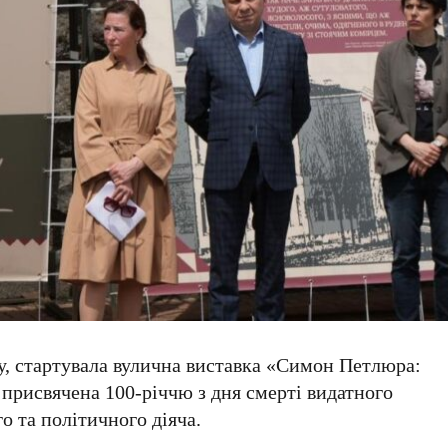
у
, стартувала вулична виставка
«Симон Петлюра:
я присвячена
100-річчю
з дня смерті видатного
о та політичного діяча.