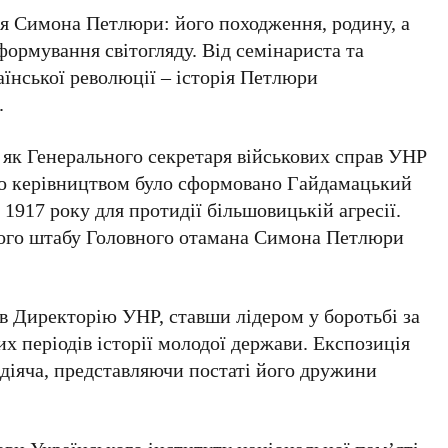
тя Симона Петлюри: його походження, родину, а
ормування світогляду. Від семінариста та
аїнської революції – історія Петлюри
.
 як
Генерального секретаря військових справ УНР
го керівництвом було сформовано Гайдамацький
1917 року для протидії більшовицькій агресії.
ного штабу Головного отамана Симона Петлюри
 Директорію УНР, ставши лідером у боротьбі за
х періодів історії молодої держави. Експозиція
діяча, представляючи постаті його дружини