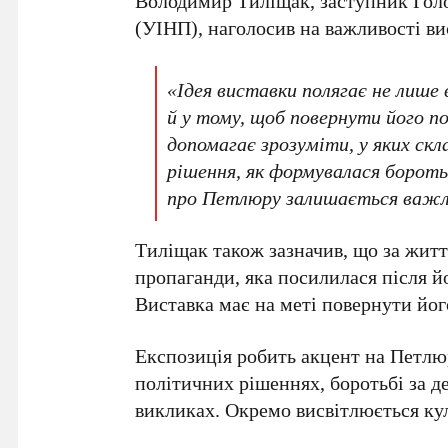
Володимир Тиліщак
, заступник Гол
(УІНП), наголосив на важливості ви
«Ідея виставки полягає не лише
й у тому, щоб повернути його п
допомагає зрозуміти, у яких ск
рішення, як формувалася бороть
про Петлюру залишається важли
Тиліщак також зазначив, що за жит
пропаганди, яка посилилася після й
Виставка має на меті повернути йог
Експозиція робить акцент на Петлюр
політичних рішеннях, боротьбі за д
викликах. Окремо висвітлюється ку