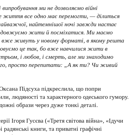
і випробування ми не дозволяємо війні
е життя все одно має перемогти, — ділиться
 найважчої, найтемнішої ночі завжди настає
продовжуємо жити й посміхатися. Ми маємо
ці вже живуть у новому форматі, в якому решта
ьовуємо це так, бо вже навчилися жити в
стрьом, і любов, і смерть, але ми знаходимо
ого, просто перепитати: „А як ти? Чи живий
 Оксана Підсуха
підкреслила, що попри
сили, людяності та характерного одеського гумору.
дожні образи через дуже тонкі деталі.
серії
Ігоря Гусєва
(«Третя світова війна», «Ідучи
і радянські книги, та приватні графічні