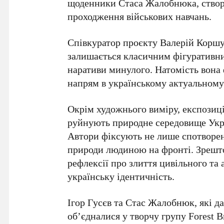
щоденники
Стаса Жалобнюка
, ство
проходження військових навчань.
Співкуратор проєкту
Валерій Корш
залишається класичним фігуративни
наративи минулого. Натомість вона
напрям в українському актуальному
Окрім художнього виміру, експозиція
руйнують природне середовище Укр
Автори фіксують не лише спотворен
природи людиною на фронті. Зрешто
рефлексії про злиття цивільного та
українську ідентичність.
Ігор Гусєв
та
Стас Жалобнюк
, які 
об’єдналися у творчу групу
Forest B