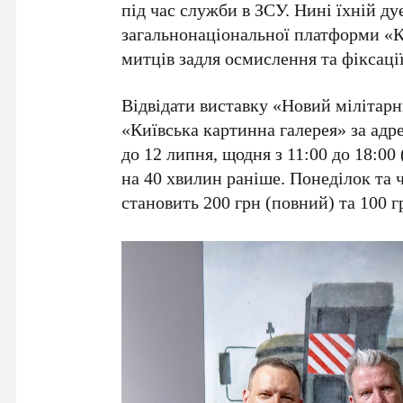
під час служби в ЗСУ. Нині їхній д
загальнонаціональної платформи
«К
митців задля осмислення та фіксаці
Відвідати виставку
«Новий мілітар
«Київська картинна галерея»
за адр
до 12 липня
, щодня з
11:00 до 18:00
на
40 хвилин
раніше. Понеділок та ч
становить
200 грн
(повний) та
100 г