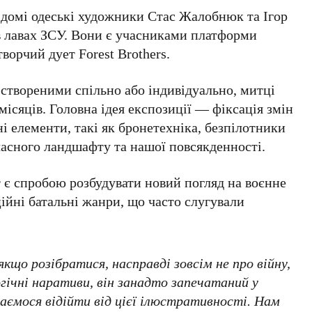
ідомі одеські художники
Стас Жалобнюк
та
Ігор
 в лавах ЗСУ. Вони є учасниками платформи
 творчий дует
Forest Brothers
.
твореними спільно або індивідуально, митці
місяців
. Головна ідея експозиції — фіксація змін
ні елементи, такі як бронетехніка, безпілотники
часного ландшафту та нашої повсякденності.
т є спробою розбудувати новий погляд на воєнне
ійні батальні жанри, що часто слугували
кщо розібратися, насправді зовсім не про війну,
гічні наративи, він занадто запечатаний у
ємося відійти від цієї ілюстративності. Нам