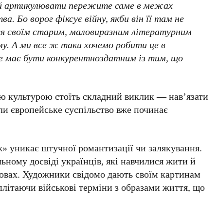
 й артикулювати пережите саме в межах
а. Бо ворог фіксує війну, якби він її там не
ься своїм старим, маловиразним літературним
у. А ми все ж таки хочемо робити це в
це має бути конкурентноздатним із тим, що
ою культурою стоїть складний виклик — нав’язати
оли європейське суспільство вже починає
» уникає штучної романтизації чи залякування.
ьному досвіді українців, які навчилися жити й
мовах. Художники свідомо дають своїм картинам
плітаючи військові терміни з образами життя, що