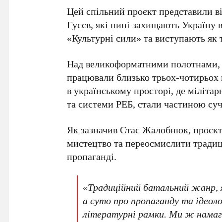
Цей спільний проєкт представили в
Гусєв
, які нині захищають Україну
«Культурні сили» та виступають як
Над великоформатними полотнами, с
працювали близько
трьох-чотирьох 
в українському просторі, де мілітар
та системи РЕБ, стали частиною су
Як зазначив
Стас Жалобнюк
, проєк
мистецтво та переосмислити традиц
пропаганді.
«Традиційний батальний жанр, я
а суто про пропаганду та ідеоло
літературні рамки. Ми ж намага