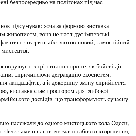
рені безпосередньо на полігонах під час
унов
підсумував: хоча за формою виставка
м живописом, вона не наслідує імперські
 фактично творить абсолютно новий, самостійний
 мистецтві.
 порушує гострі питання про те, як бойові дії
аїни, спричиняючи деградацію екосистем.
ня ландшафтів, а й докорінну зміну сприйняття
ю, виставка стає простором для глибокої
 армійського досвідів, що трансформують сучасну
давно належали до одного мистецького кола Одеси,
rothers
саме після повномасштабного вторгнення,