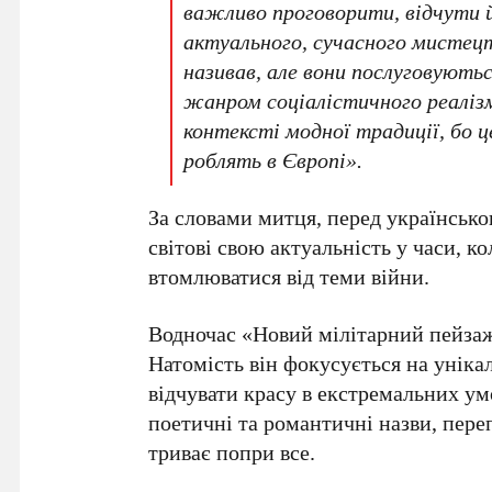
важливо проговорити, відчути
актуального, сучасного мистецтв
називав, але вони послуговуют
жанром соціалістичного реалізм
контексті модної традиції, бо 
роблять в Європі».
За словами митця, перед українськ
світові свою актуальність у часи, к
втомлюватися від теми війни.
Водночас «Новий мілітарний пейзаж
Натомість він фокусується на унікал
відчувати красу в екстремальних у
поетичні та романтичні назви, пере
триває попри все.