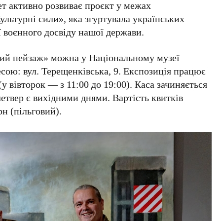
ует активно розвиває проєкт у межах
ультурні сили»
, яка згуртувала українських
ї воєнного досвіду нашої держави.
ний пейзаж»
можна у
Національному музеї
есою:
вул. Терещенківська, 9
. Експозиція працює
(у вівторок — з
11:00 до 19:00
). Каса зачиняється
етвер є вихідними днями. Вартість квитків
рн
(пільговий).