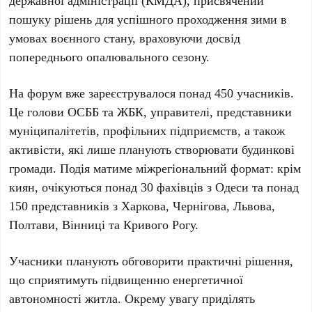
державної адміністрації (КМДА)
, присвячений
пошуку рішень для успішного проходження зими в
умовах воєнного стану, враховуючи досвід
попереднього опалювального сезону.
На форум вже зареєструвалося понад
450
учасників.
Це голови
ОСББ
та
ЖБК
, управителі, представники
муніципалітетів, профільних підприємств, а також
активісти, які лише планують створювати будинкові
громади. Подія матиме міжрегіональний формат: крім
киян, очікуються понад
30
фахівців з
Одеси
та понад
150
представників з
Харкова
,
Чернігова
,
Львова
,
Полтави
,
Вінниці
та
Кривого Рогу
.
Учасники планують обговорити практичні рішення,
що сприятимуть підвищенню енергетичної
автономності житла. Окрему увагу приділять