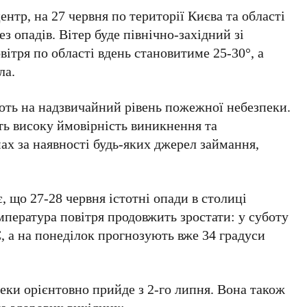
центр
, на
27 червня
по території
Києва
та області
з опадів. Вітер буде північно-західний зі
овітря по області вдень становитиме
25-30°
, а
ла
.
ють на
надзвичайний рівень пожежної небезпеки
.
ь високу ймовірність виникнення та
х за наявності будь-яких джерел займання,
є, що
27-28 червня
істотні опади в столиці
мпература повітря продовжить зростати: у
суботу
C
, а на
понеділок
прогнозують вже
34 градуси
пеки орієнтовно прийде з
2-го липня
. Вона також