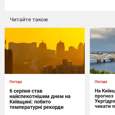
Читайте також
Погода
Погода
6 серпня став
На Київщ
прогноз 
найспекотнішим днем на
Укргідр
Київщині: побито
чекати 
температурні рекорди