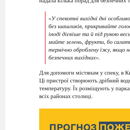
надала кілька порад для безпечних 
«У спекотні вихідні дні особлив
без шашликів, прикривайте голов
іноді дієвіше та й під рукою ве
мийте зелень, фрукти, бо салат
термічно оброблену їжу, якщо не
безпечних вихідних».
Для допомоги містянам у спеку, в
К
Ці пристрої створюють дрібний вод
температуру. Їх розміщують у парка
всіх районах столиці.