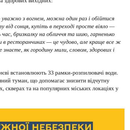
та здорових вихідних:
о уважно з вогнем, можна один раз і обійтися
у від сонця, купіть в переході просте віяло —
сь час, бризкалку на обличчя та шию, гарненько
и в ресторанчиках — це чудово, але краще все ж
 знаєте, як городину мили, словом, здорових і
иєві
встановлюють
33 рамки-розпилювачі води
.
яний туман, що допомагає знизити відчутну
х, скверах та на популярних міських локаціях у