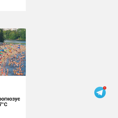
рогнозує
7°C