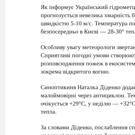
Як інформує
Український гідромет
прогнозується невелика хмарність бе
швидкістю
5-10 м/с
. Температура п
безпосередньо в
Києві — 28-30° теп
Особливу увагу метеорологи зверта
Сприятливі погодні умови створюют
розповсюдження пожеж в екосистема
зокрема відкритого вогню.
Синоптикиня
Наталка Діденко
дода
малоймовірні через антициклон. Те
очікується
+29°C
, у
неділю — +32°
тепла.
За словами
Діденко
, послаблення с