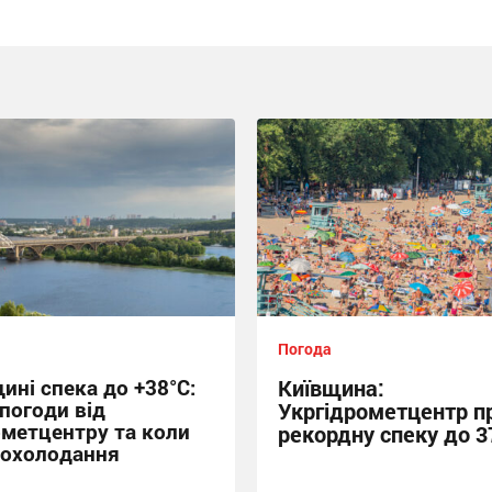
Погода
ині спека до +38°С:
Київщина:
погоди від
Укргідрометцентр п
ометцентру та коли
рекордну спеку до 3
похолодання