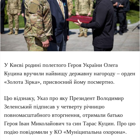
У
Києві
родині полеглого Героя України
Олега
Куцина
вручили найвищу державну нагороду – орден
«
Золота Зірка
», присвоєний йому посмертно.
Цю відзнаку, Указ про яку Президент
Володимир
Зеленський
підписав у
четверту річницю
повномасштабного вторгнення
, отримали батько
Героя
Іван Миколайович
та син
Тарас Куцин
. Про цю
подію повідомили у КО «Муніципальна охорона».