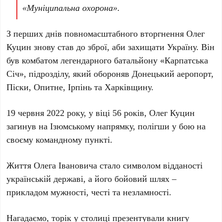
«Муніципальна охорона».
З перших днів повномасштабного вторгнення
Олег
Куцин
знову став до зброї, аби захищати Україну. Він
був комбатом легендарного батальйону «
Карпатська
Січ
», підрозділу, який обороняв
Донецький аеропорт
,
Піски
,
Опитне
,
Ірпінь
та
Харківщину
.
19 червня 2022
року, у віці
56
років,
Олег Куцин
загинув на Ізюмському напрямку, полігши у бою на
своєму командному пункті.
Життя
Олега Івановича
стало символом відданості
українській державі, а його бойовий шлях –
прикладом мужності, честі та незламності.
Нагадаємо, торік у столиці презентували книгу