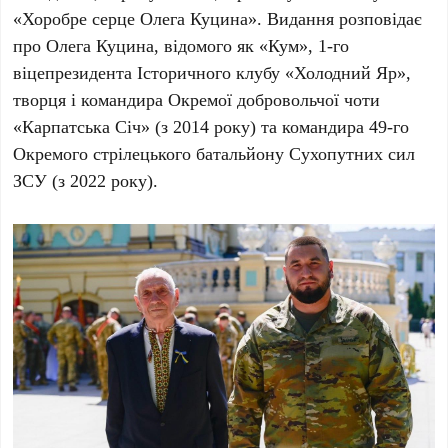
«Хоробре серце Олега Куцина». Видання розповідає
про
Олега Куцина
, відомого як «Кум», 1-го
віцепрезидента Історичного клубу «Холодний Яр»,
творця і командира Окремої добровольчої чоти
«Карпатська Січ» (з
2014
року) та командира 49-го
Окремого стрілецького батальйону Сухопутних сил
ЗСУ (з
2022
року).