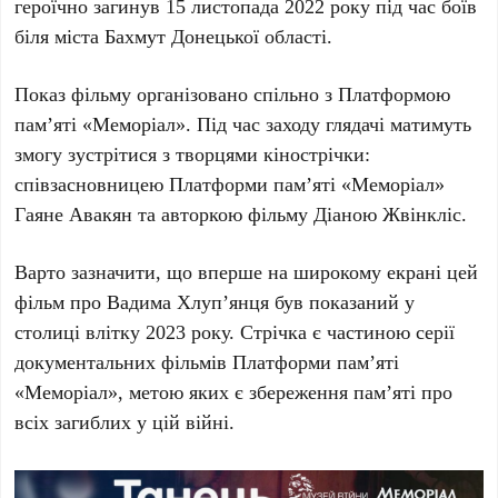
героїчно загинув
15 листопада 2022 року
під час боїв
біля міста
Бахмут Донецької області
.
Показ фільму організовано спільно з
Платформою
пам’яті «Меморіал»
. Під час заходу глядачі матимуть
змогу зустрітися з творцями кінострічки:
співзасновницею
Платформи пам’яті «Меморіал»
Гаяне Авакян
та авторкою фільму
Діаною Жвінкліс
.
Варто зазначити, що вперше на широкому екрані цей
фільм про
Вадима Хлуп’янця
був показаний у
столиці влітку
2023 року
. Стрічка є частиною серії
документальних фільмів
Платформи пам’яті
«Меморіал»
, метою яких є збереження пам’яті про
всіх загиблих у цій війні.