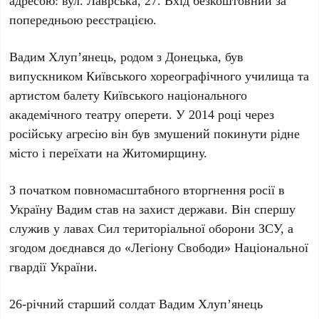
адресою: вул. Лаврська, 27. Вхід безкоштовний за
попередньою реєстрацією.
Вадим Хлуп’янець
, родом з
Донецька
, був
випускником Київського хореографічного училища та
артистом балету
Київського національного
академічного театру оперети
. У
2014 році
через
російську агресію він був змушений покинути рідне
місто і переїхати на Житомирщину.
З початком повномасштабного вторгнення росії в
Україну
Вадим
став на захист держави. Він спершу
служив у лавах
Сил територіальної оборони ЗСУ
, а
згодом доєднався до
«Легіону Свободи» Національної
гвардії України
.
26-річний
старший солдат
Вадим Хлуп’янець