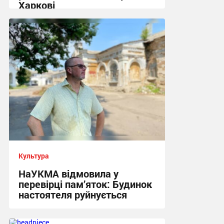
Харкові
22:33 вчора
Культура
НаУКМА відмовила у
перевірці пам’яток: Будинок
настоятеля руйнується