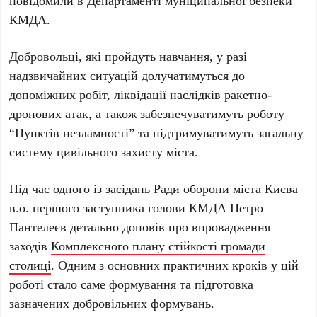
повідомили в
Департаменті муніципальної безпеки
КМДА
.
Добровольці, які пройдуть навчання, у разі
надзвичайних ситуацій долучатимуться до
допоміжних робіт, ліквідації наслідків ракетно-
дронових атак, а також забезпечуватимуть роботу
“Пунктів незламності”
та підтримуватимуть загальну
систему цивільного захисту міста.
Під час одного із засідань
Ради оборони міста Києва
в.о. першого заступника голови КМДА
Петро
Пантелеєв
детально доповів про впровадження
заходів
Комплексного плану стійкості громади
столиці
. Одним з основних практичних кроків у цій
роботі стало саме формування та підготовка
зазначених добровільних формувань.