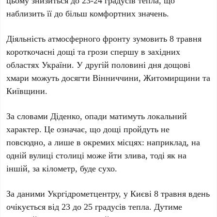
цьому знизиться до
23-24 градусів тепла
, що
наблизить її до більш комфортних значень.
Діяльність атмосферного фронту зумовить
8 травня
короткочасні дощі та грози спершу в західних
областях України. У другій половині дня дощові
хмари можуть досягти Вінниччини, Житомирщини та
Київщини.
За словами
Діденко
, опади матимуть локальний
характер. Це означає, що дощі пройдуть не
повсюдно, а лише в окремих місцях: наприклад, на
одній вулиці столиці може йти злива, тоді як на
іншій, за кілометр, буде сухо.
За даними
Укргідрометцентру
,
у Києві 8 травня
вдень
очікується від
23 до 25 градусів тепла
. Дутиме