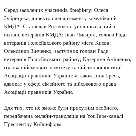
Серед заявлених учасників брифінгу:
Олеся
Зубрицька
, директор департаменту комунікацій
КМДА;
Станіслав Риженков
, уповноважений з
питань ветеранів КМДА;
Іван Чигирін
, голова Ради
ветеранів Голосіївського району міста Києва;
Олександр Зінченко
, заступник голови Ради
ветеранів Голосіївського району;
Катерина Аніщенко
,
голова військового комітету та військової юстиції
Асоціації правників України; а також
Інна Гресь
,
адвокат у сфері сімейного та військового права
Асоціації правників України.
Для тих, хто не зможе бути присутнім особисто,
передбачена онлайн-трансляція на YouTube-каналі
Пресцентру Київінформ
.