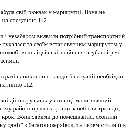
забула свій рюкзак у маршрутці. Вона не
а на спецлінію
112
.
и і незабаром виявили потрібний транспортний
е рухалася за своїм встановленим маршрутом у
автомобіля поліцейські знайшли загублені речі
ласниці.
 в разі виникнення складної ситуації необхідно
 на лінію
112
.
вні дії патрульних у столиці мали значний
кому районі
правоохоронці запобігли трагедії,
 крок. Вони забігли до помешкання, схопили
ну однієї з багатоповерхівок, та перемістили її в