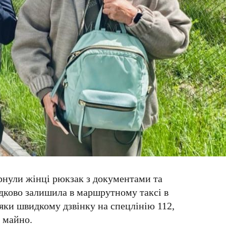
ернули жінці рюкзак з документами та
дково залишила в маршрутному таксі в
дяки швидкому дзвінку на спецлінію
112
,
 майно.