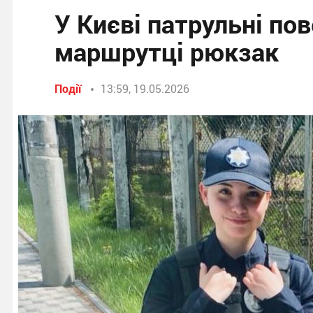
У Києві патрульні по
маршрутці рюкзак
Події
13:59, 19.05.2026