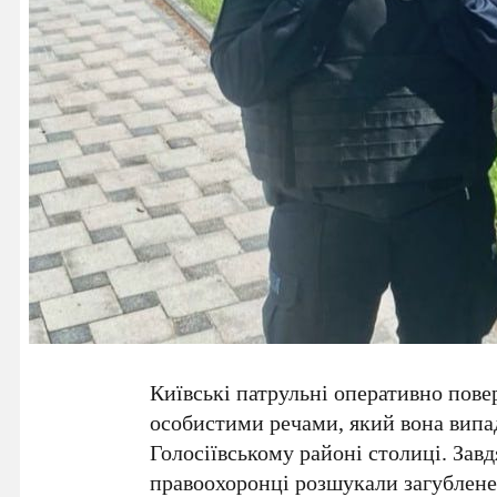
Київські патрульні оперативно пов
особистими речами, який вона випа
Голосіївському районі
столиці. Зав
правоохоронці розшукали загублене