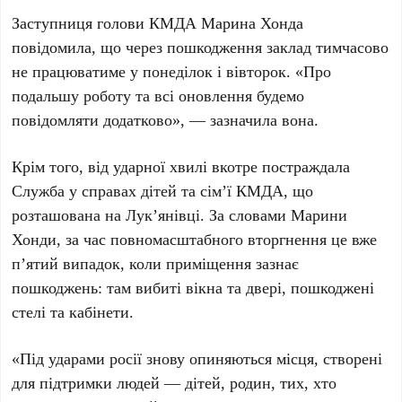
Заступниця голови КМДА
Марина Хонда
повідомила, що через пошкодження заклад тимчасово
не працюватиме у
понеділок
і
вівторок
. «
Про
подальшу роботу та всі оновлення будемо
повідомляти додатково
», — зазначила вона.
Крім того, від ударної хвилі вкотре постраждала
Служба у справах дітей та сім’ї КМДА
, що
розташована на
Лук’янівці
. За словами
Марини
Хонди
, за час повномасштабного вторгнення це вже
п’ятий
випадок, коли приміщення зазнає
пошкоджень: там вибиті вікна та двері, пошкоджені
стелі та кабінети.
«
Під ударами росії знову опиняються місця, створені
для підтримки людей — дітей, родин, тих, хто