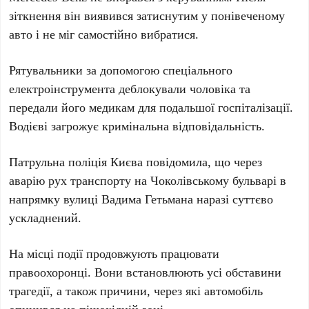
зіткнення він виявився затиснутим у понівеченому
авто і не міг самостійно вибратися.
Рятувальники за допомогою спеціального
електроінструмента деблокували чоловіка та
передали його медикам для подальшої госпіталізації.
Водієві загрожує кримінальна відповідальність.
Патрульна поліція Києва
повідомила, що через
аварію рух транспорту на
Чоколівському бульварі
в
напрямку
вулиці Вадима Гетьмана
наразі суттєво
ускладнений.
На місці події продовжують працювати
правоохоронці. Вони встановлюють усі обставини
трагедії, а також причини, через які автомобіль
опинився на пішохідній зоні.