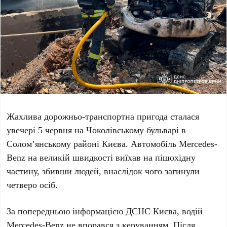
Жахлива дорожньо-транспортна пригода сталася
увечері
5 червня
на
Чоколівському бульварі
в
Солом’янському районі Києва
. Автомобіль
Mercedes-
Benz
на великій швидкості виїхав на пішохідну
частину, збивши людей, внаслідок чого загинули
четверо
осіб.
За попередньою інформацією
ДСНС Києва
, водій
Mercedes-Benz
не впорався з керуванням. Після