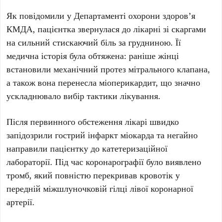
Як повідомили у
Департаменті охорони здоров’я
КМДА
, пацієнтка звернулася до лікарні зі скаргами
на сильний стискаючий біль за грудниною. Її
медична історія була обтяжена: раніше жінці
встановили
механічний протез мітрального клапана
,
а також вона перенесла
міоперикардит
, що значно
ускладнювало вибір тактики лікування.
Після первинного обстеження лікарі швидко
запідозрили
гострий інфаркт міокарда
та негайно
направили пацієнтку до катетеризаційної
лабораторії. Під час
коронарографії
було виявлено
тромб
, який повністю перекривав кровотік у
передній міжшлуночковій гілці лівої коронарної
артерії
.