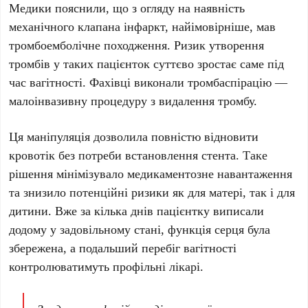
Медики пояснили, що з огляду на наявність
механічного клапана інфаркт, найімовірніше, мав
тромбоемболічне походження
. Ризик утворення
тромбів у таких пацієнток суттєво зростає саме під
час вагітності. Фахівці виконали
тромбаспірацію
—
малоінвазивну процедуру з видалення тромбу.
Ця маніпуляція дозволила повністю відновити
кровотік без потреби встановлення
стента
. Таке
рішення мінімізувало медикаментозне навантаження
та знизило потенційні ризики як для матері, так і для
дитини. Вже за кілька днів пацієнтку виписали
додому у задовільному стані, функція серця була
збережена, а подальший перебіг вагітності
контролюватимуть профільні лікарі.