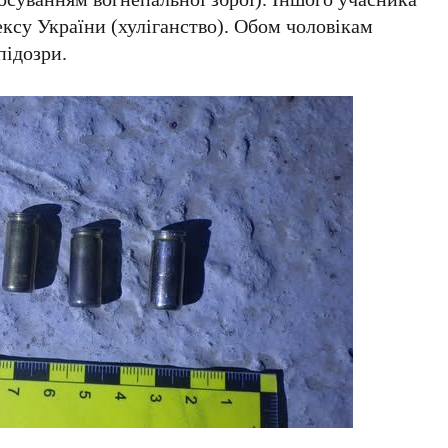
ксу України (хуліганство). Обом чоловікам
підозри.