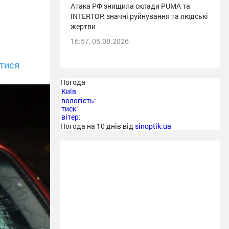
Атака РФ знищила склади PUMA та
INTERTOP: значні руйнування та людські
жертви
16:57, 05.08.2026
тися
Погода
Київ
вологість:
тиск:
вітер:
Погода на 10 днів від
sinoptik.ua