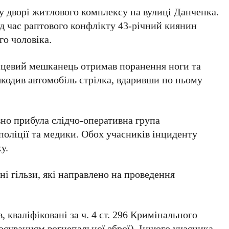
 у дворі житлового комплексу на
вулиці Данченка
.
ід час раптового конфлікту
43-річний
киянин
го чоловіка.
цевий мешканець отримав поранення ноги та
шкодив автомобіль стрілка, вдаривши по ньому
вно прибула слідчо-оперативна група
 поліції та медики. Обох учасників інциденту
у.
яні гільзи, які направлено на проведення
, кваліфіковані за
ч. 4 ст. 296
Кримінального
тосуванням вогнепальної зброї). Іншого учасника