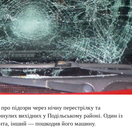
про підозри через нічну перестрілку та
инулих вихідних у Подільському районі. Один із
ента, інший — пошкодив його машину.