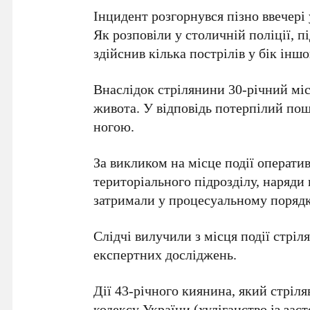
Інцидент розгорнувся пізно ввечері
Як розповіли у столичній поліції, п
здійснив кілька пострілів у бік іншо
Внаслідок стрілянини
30-річний
міс
живота. У відповідь потерпілий по
ногою.
За викликом на місце події операти
територіального підрозділу, наряди
затримали у процесуальному порядк
Слідчі вилучили з місця події стріл
експертних досліджень.
Дії
43-річного
киянина, який стріляв
кодексу України (хуліганство із зас