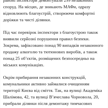
районі
інспектори демонтували
299
незаконних
споруд. На місцях, де зникають МАФи, одразу
відновлюють благоустрій, створюючи комфортні
доріжки та чисті ділянки.
Під час перевірок інспектори з благоустрою також
виявили серйозні порушення правил безпеки.
Зокрема, зафіксовано понад
90
випадків незаконного
продажу алкоголю та тютюнових виробів, а також
понад
25
об’єктів, розміщених безпосередньо на
міських комунікаціях.
Окрім прибирання незаконних конструкцій,
комунальники активно займалися очищенням
території Києва від сміття. Так, на
вулиці Академіка
Шалімова, 42
, та
вулиці В’ячеслава Чорновола, 20
,
прибрали ділянки після демонтажу тимчасових