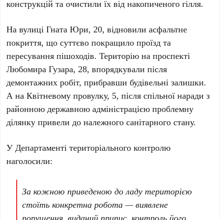
конструкцій та очистили їх від накопиченого гілля.
На
вулиці Гната Юри, 20
, відновили асфальтне
покриття, що суттєво покращило проїзд та
пересування пішоходів. Територію на
проспекті
Любомира Гузара, 28
, впорядкували після
демонтажних робіт, прибравши будівельні залишки.
А на
Квітневому провулку, 5
, після спільної наради з
районною державною адміністрацією проблемну
ділянку привели до належного санітарного стану.
У
Департаменті територіального контролю
наголосили:
За кожною приведеною до ладу територією
стоїть конкретна робота — виявлене
порушення, виданий припис, контроль його