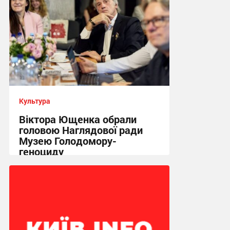
Культура
Віктора Ющенка обрали
головою Наглядової ради
Музею Голодомору-
геноциду
16:39 вчора