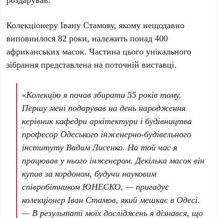
Колекціонеру
Івану Стамову
, якому нещодавно
виповнилося
82 роки
, належить понад
400
африканських масок
. Частина цього унікального
зібрання представлена на поточній виставці.
«Колекцію я почав збирати
55 років тому
.
Першу мені подарував на день народження
керівник кафедри архітектури і будівництва
професор Одеського інженерно-будівельного
інституту Вадим Лисенко
. На той час я
працював у нього інженером. Декілька масок він
купив за кордоном, будучи науковим
співробітником ЮНЕСКО, — пригадує
колекціонер
Іван Стамов
, який мешкає в
Одесі
.
— В результаті моїх досліджень я дізнався, що