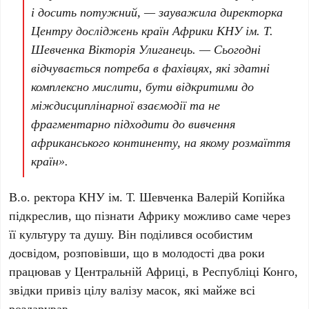
і досить потужний, — зауважила
директорка
Центру досліджень країн Африки КНУ ім. Т.
Шевченка Вікторія Улиганець
. — Сьогодні
відчувається потреба в фахівцях, які здатні
комплексно мислити, бути відкритими до
міждисциплінарної взаємодії та не
фрагментарно підходити до вивчення
африканського континенту, на якому розмаїття
країн».
В.о. ректора КНУ ім. Т. Шевченка Валерій Копійка
підкреслив, що пізнати Африку можливо саме через
її культуру та душу. Він поділився особистим
досвідом, розповівши, що в молодості
два роки
працював у
Центральній Африці, в Республіці Конго
,
звідки привіз цілу валізу масок, які майже всі
роздарував.