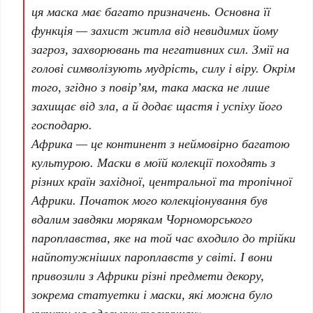
ця маска має багато призначень. Основна її
функція — захист житла від невидимих йому
загроз, захворювань та негативних сил. Змії на
голові символізують мудрість, силу і віру. Окрім
того, згідно з повір’ям, така маска не лише
захищає від зла, а й додає щастя і успіху його
господарю.
Африка — це континент з неймовірно багатою
культурою. Маски в моїй колекції походять з
різних країн західної, центральної та тропічної
Африки. Початок мого колекціонування був
вдалим завдяки морякам
Чорноморського
пароплавства
, яке на той час входило до трійки
найпотужніших пароплавств у світі. І вони
привозили з Африки різні предмети декору,
зокрема статуетки і маски, які можна було