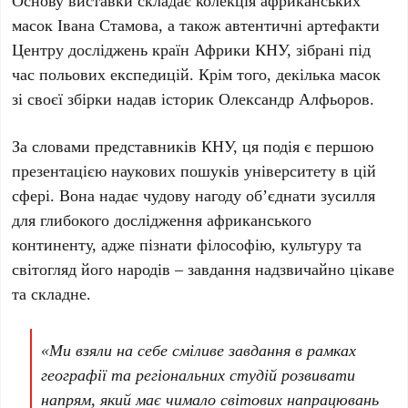
Основу виставки складає колекція африканських
масок
Івана Стамова
, а також автентичні артефакти
Центру досліджень країн Африки КНУ
, зібрані під
час польових експедицій. Крім того, декілька масок
зі своєї збірки надав історик
Олександр Алфьоров
.
За словами представників КНУ, ця подія є першою
презентацією наукових пошуків університету в цій
сфері. Вона надає чудову нагоду об’єднати зусилля
для глибокого дослідження африканського
континенту, адже пізнати філософію, культуру та
світогляд його народів – завдання надзвичайно цікаве
та складне.
«Ми взяли на себе сміливе завдання в рамках
географії та регіональних студій розвивати
напрям, який має чимало світових напрацювань