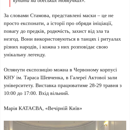
купити на одеських товкучках».
За словами Стамова, представлені маски – це не
просто експонати, а історії про обряди ініціації,
повагу до предків, родючість, захист від зла та
незгод. Вони використовуються в танцях і ритуалах
різних народів, і кожна з них розповідає свою
унікальну легенду.
Оглянути експозицію можна в
Червоному корпусі
КНУ ім. Тараса Шевченка
, в
Галереї Актової зали
університету
. Виставка працюватиме
28-29 травня з
10:00 до 17:00
. Вхід
вільний
.
Марія КАТАЄВА, «Вечірній Київ»