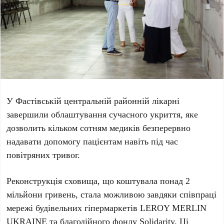
У Фастівській центральній районній лікарні
завершили облаштування сучасного укриття, яке
дозволить кільком сотням медиків безперервно
надавати допомогу пацієнтам навіть під час
повітряних тривог.
Реконструкція сховища, що коштувала понад
2
мільйони гривень
, стала можливою завдяки співпраці
мережі будівельних гіпермаркетів
LEROY MERLIN
UKRAINE
та благодійного фонду
Solidarity
. Ці