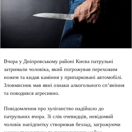
Вчора у
Дніпровському районі Києва
патрульні
затримали чоловіка, який погрожував перехожим
ножем та кидав каміння у припарковані автомобілі.
Зловмисник мав явні ознаки алкогольного сп’яніння
та поводився агресивно.
Повідомлення про хуліганство надійшло до
патрульних вчора. Зі слів очевидців, невідомий
чоловік напідпитку створював безлад, загрожуючи