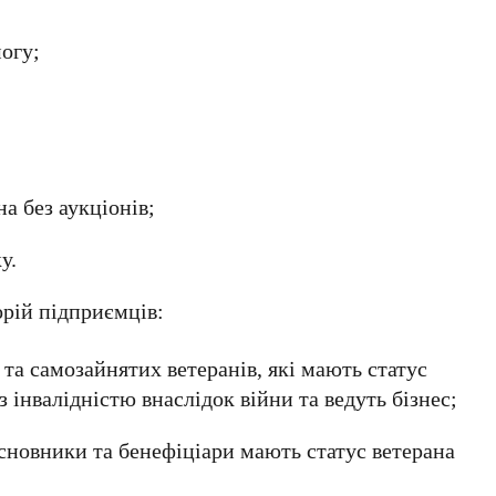
огу;
а без аукціонів;
у.
орій підприємців:
) та самозайнятих ветеранів, які мають статус
з інвалідністю внаслідок війни
та ведуть бізнес;
асновники та бенефіціари
мають статус ветерана