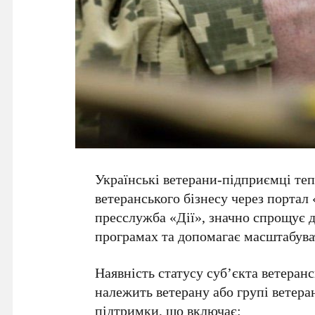
Українські ветерани-підприємці те
ветеранського бізнесу
через портал 
пресслужба «Дії», значно спрощує д
програмах та допомагає масштабуват
Наявність статусу суб’єкта ветеран
належить ветерану або групі ветера
підтримки, що включає: