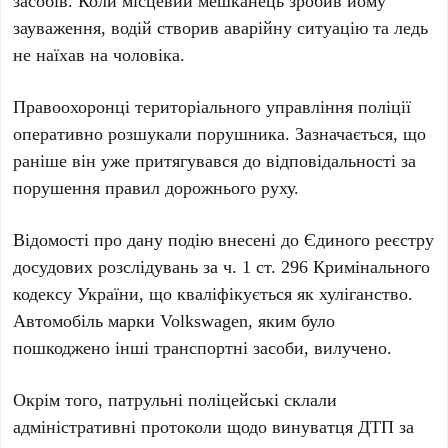
засобів. Коли місцевий мешканець зробив йому
зауваження, водій створив аварійну ситуацію та ледь
не наїхав на чоловіка.
Правоохоронці територіального управління поліції
оперативно розшукали порушника. Зазначається, що
раніше він уже притягувався до відповідальності за
порушення правил дорожнього руху.
Відомості про дану подію внесені до
Єдиного реєстру
досудових розслідувань
за
ч. 1 ст. 296 Кримінального
кодексу України
, що кваліфікується як хуліганство.
Автомобіль марки
Volkswagen
, яким було
пошкоджено інші транспортні засоби, вилучено.
Окрім того, патрульні поліцейські склали
адміністративні протоколи щодо винуватця ДТП за