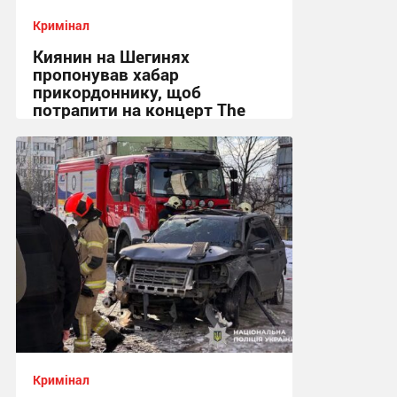
Кримінал
Киянин на Шегинях
пропонував хабар
прикордоннику, щоб
потрапити на концерт The
Weeknd
19:30 вчора
Кримінал