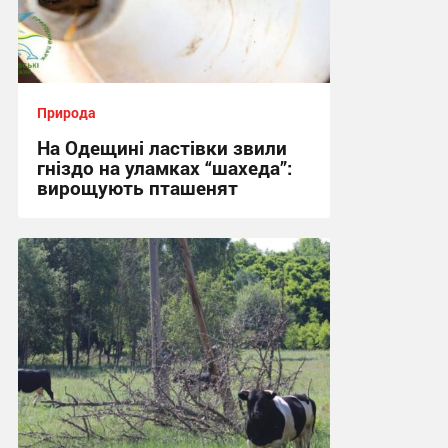
Природа
На Одещині ластівки звили
гніздо на уламках “шахеда”:
вирощують пташенят
04:22, 31.07.2026