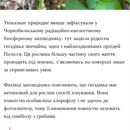
Унікальне природне явище зафіксували у
Чорнобильському радіаційно-екологічному
біосферному заповіднику
: тут зацвіла рідкісна
гніздівка звичайна
, одна з найзагадковіших орхідей
Полісся. Ця рослина більшу частину свого життя
проводить під землею, з’являючись на поверхні лише
за сприятливих умов.
Фахівці заповідника пояснюють, що гніздівка має
нетиповий для рослин спосіб існування. Вона
повністю позбавлена хлорофілу і не здатна до
фотосинтезу, тому її виживання повністю залежить
від симбіозу з грибами.