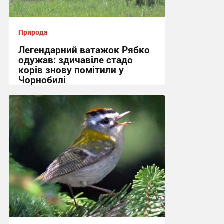
Природа
Легендарний ватажок Рябко
одужав: здичавіле стадо
корів знову помітили у
Чорнобилі
17:09, 28.06.2026