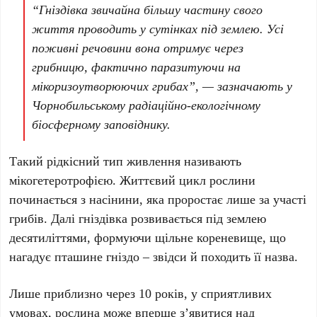
“Гніздівка звичайна більшу частину свого
життя проводить у сутінках під землею. Усі
поживні речовини вона отримує через
грибницю, фактично паразитуючи на
мікоризоутворюючих грибах”, — зазначають у
Чорнобильському радіаційно-екологічному
біосферному заповіднику
.
Такий рідкісний тип живлення називають
мікогетеротрофією. Життєвий цикл рослини
починається з насінини, яка проростає лише за участі
грибів. Далі гніздівка розвивається під землею
десятиліттями, формуючи щільне кореневище, що
нагадує пташине гніздо – звідси й походить її назва.
Лише приблизно через
10 років
, у сприятливих
умовах, рослина може вперше з’явитися над