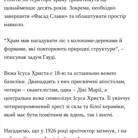
щонайменше десять років. Зокрема, необхідно
завершити «Фасад Слави» та облаштувати простір
навколо.
“
Храм мав нагадувати ліс з колонами-деревами й
формами, які повторюють природні структури
“, –
описував задум Гауді.
Вежа Ісуса Христа є 18-ю та останньою вежею
базиліки. Дванадцять з них присвячені апостолам,
чотири – євангелістам, одна – Діві Марії, а
центральна вежа символізує Ісуса Христа. Її увінчує
чотирипроменевий хрест зі скла та білої кераміки,
який має бути помітним як вдень, так і вночі.
Нагадаємо, що у
1926 році
архітектор загинув, і на