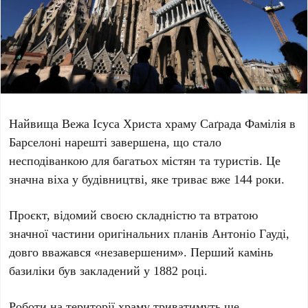
Найвища Вежа Ісуса Христа храму Саґрада Фамілія в
Барселоні нарешті завершена, що стало
несподіванкою для багатьох містян та туристів. Це
значна віха у будівництві, яке триває вже
144 роки
.
Проєкт, відомий своєю складністю та втратою
значної частини оригінальних планів Антоніо Гауді,
довго вважався «незавершеним». Перший камінь
базиліки був закладений у
1882 році
.
Роботи на території храму триватимуть ще