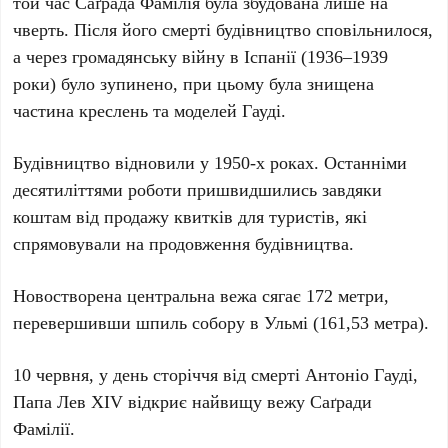
той час Саґрада Фамілія була збудована лише на
чверть. Після його смерті будівництво сповільнилося,
а через громадянську війну в Іспанії (
1936–1939
роки
) було зупинено, при цьому була знищена
частина креслень та моделей Гауді.
Будівництво відновили у
1950-х роках
. Останніми
десятиліттями роботи пришвидшились завдяки
коштам від продажу квитків для туристів, які
спрямовували на продовження будівництва.
Новостворена центральна вежа сягає
172 метри
,
перевершивши шпиль собору в Ульмі (
161,53 метра
).
10 червня
, у день сторіччя від смерті Антоніо Гауді,
Папа Лев XIV відкриє найвищу вежу Саґради
Фамілії.