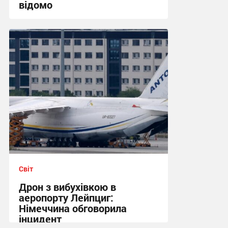
відомо
21:06 сьогодні
Світ
Дрон з вибухівкою в
аеропорту Лейпциг:
Німеччина обговорила
інцидент