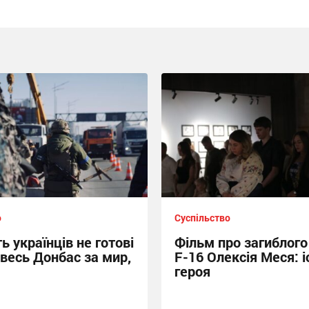
о
Суспільство
ь українців не готові
Фільм про загиблого
 весь Донбас за мир,
F-16 Олексія Меся: і
героя