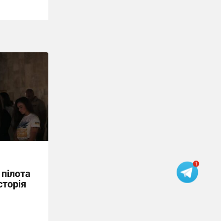
 пілота
сторія