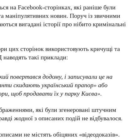
ться на
Facebook-сторінках
, які раніше були
та маніпулятивних новин. Поруч із звичними
ються вигадані історії про нібито кримінальні
ори цих сторінок використовують кричущі та
 наводять такі приклади:
ий повертався додому, і записували це на
гранти скидають український прапор» або
ри, щоб продавати їх у парку Києва».
ображеннями, які були
згенеровані штучним
равді
жодної з описаних подій не відбувалося
.
писами не містять обіцяних «відеодоказів».