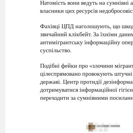
Натомість вони ведуть на сумнівні 
власники цих ресурсів недобросові
Фахівці ЦПД наголошують, що шкода
звичайний клікбейт. За їхніми дани
антимігрантську інформаційну опер
суспільство.
Подібні фейки про «злочини мігран
цілеспрямовано провокують штучні 
державі. Центр протидії дезінформа
дотримуватися інформаційної гігієн
переходити за сумнівними посилан