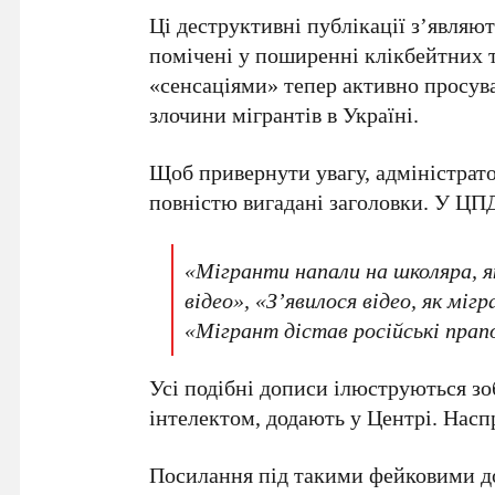
Ці деструктивні публікації з’являю
помічені у поширенні клікбейтних 
«сенсаціями» тепер активно просува
злочини мігрантів в Україні.
Щоб привернути увагу, адміністрат
повністю вигадані заголовки. У ЦПД
«Мігранти напали на школяра, як
відео», «Зʼявилося відео, як мі
«Мігрант дістав російські прапо
Усі подібні дописи ілюструються з
інтелектом
, додають у Центрі. Насп
Посилання під такими фейковими до