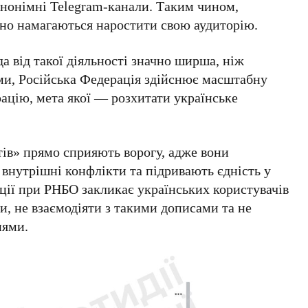
анонімні
Telegram-канали
. Таким чином,
сно намагаються наростити свою аудиторію.
 від такої діяльності значно ширша, ніж
ми,
Російська Федерація
здійснює масштабну
ацію, мета якої — розхитати українське
тів» прямо сприяють ворогу, адже вони
внутрішні конфлікти та підривають єдність у
ції при РНБО закликає українських користувачів
и, не взаємодіяти з такими дописами та не
нями.