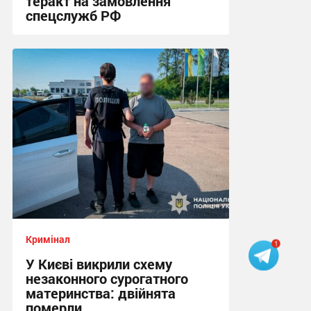
теракт на замовлення
спецслужб РФ
16:14 вчора
Кримінал
У Києві викрили схему
незаконного сурогатного
материнства: двійнята
померли