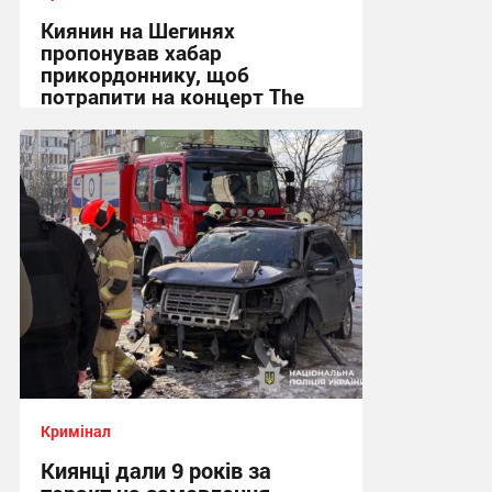
Киянин на Шегинях
пропонував хабар
прикордоннику, щоб
потрапити на концерт The
Weeknd
19:30 вчора
Кримінал
Киянці дали 9 років за