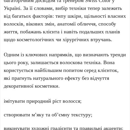
багаторічним досвідом та тренером
Swiss Color
у
Україні
. За її словами, вибір техніки тепер залежить
від багатьох факторів: типу шкіри, щільності власних
волосків, вікових змін, анатомії обличчя, способу
життя, побажань клієнта і навіть подальших планів
щодо косметологічних чи хірургічних втручань.
Одним із ключових напрямків, що визначають тренди
цього року, залишається
волоскова техніка
. Вона
користується найбільшим попитом серед клієнток,
які прагнуть натурального ефекту без відчуття
декоративної косметики.
імітувати природний ріст волосся;
створювати м’яку та об’ємну текстуру;
виконувати художні градієнти та правильні акценти;