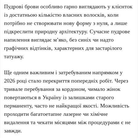
Пудрові брови
особливо гарно виглядають у клієнток
із достатньою кількістю власних волосків, коли
потрібно не створювати нову форму з нуля, а лише
підкреслити природну архітектуру. Сучасне
пудрове
напилення
виглядає м’яко, без синіх чи надто
графічних відтінків, характерних для застарілого
татуажу.
Ще одним важливим і затребуваним напрямком у
2026 році
стало перекриття попередніх робіт. Через
тривале перебування за кордоном, чимало жінок
повертаються в
Україну
із залишками старого
перманенту, часто не найкращої якості. Можливість
проходити багатоетапне лазерне чи хімічне
видалення та чекати місяцями між процедурами є не
завжди.