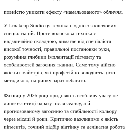
повністю уникати ефекту «намальованого» обличчя.
У
Lmakeup Studio
ця техніка є однією з ключових
спеціалізацій. Проте
волоскова техніка
є
надзвичайно складною, вимагає від спеціаліста
високої точності, правильної постановки руки,
розуміння глибини імплантації пігменту та
особливостей загоєння тканин. Саме тому дійсно
якісних майстрів, які професійно володіють цією
методикою, на ринку зараз небагато.
Фахівці у
2026 році
приділяють особливу увагу не
лише естетиці одразу після сеансу, а й
прогнозованому загоєнню та стабільності кольору
через місяці й роки. Критично важливими є якість
пігментів, точний підбір відтінку та делікатна робота