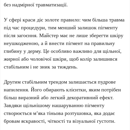
без надмірної травматизації.
У сфері краси діє золоте правило: чим більша травма
під час процедури, тим менший залишок пігменту
після загоєння. Майстер має не лише зберегти шкіру
неушкодженою, а й внести пігмент на правильну
глибину у дерму. Це особливо важливо для щільної,
жирної або чоловічої шкіри, щоб колір залишився
стабільним і не зник за тиждень.
Другим стабільним трендом залишається
пудрове
напилення
. Його обирають клієнтки, яким потрібен
більш виразний або легкий декоративний ефект.
Завдяки щільнішому нашаруванню пігменту
створюється м’яка тіньова розтушовка, яка додає
бровам яскравості, чіткості та візуальної густоти.