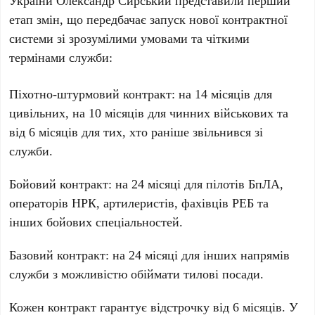
України
Олександр Сирський
представили перший
етап змін, що передбачає запуск нової контрактної
системи зі зрозумілими умовами та чіткими
термінами служби:
Піхотно-штурмовий контракт:
на
14 місяців
для
цивільних, на
10 місяців
для чинних військових та
від
6 місяців
для тих, хто раніше звільнився зі
служби.
Бойовий контракт:
на
24 місяці
для пілотів БпЛА,
операторів НРК, артилеристів, фахівців РЕБ та
інших бойових спеціальностей.
Базовий контракт:
на
24 місяці
для інших напрямів
служби з можливістю обіймати тилові посади.
Кожен контракт гарантує відстрочку від
6 місяців
. У