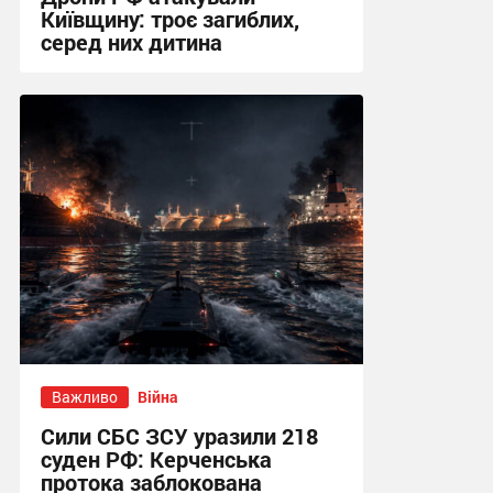
Київщину: троє загиблих,
серед них дитина
20:03 сьогодні
Важливо
Війна
Сили СБС ЗСУ уразили 218
суден РФ: Керченська
протока заблокована