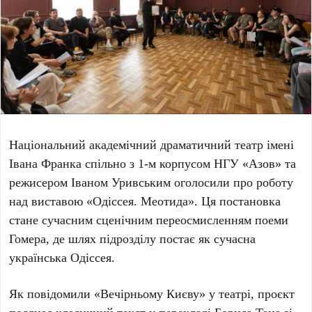
Національний академічний драматичний театр імені
Івана Франка
спільно з
1-м корпусом НГУ «Азов»
та
режисером
Іваном Уривським
оголосили про роботу
над виставою
«Одіссея. Меотида»
. Ця постановка
стане сучасним сценічним переосмисленням поеми
Гомера, де шлях підрозділу постає як
сучасна
українська Одіссея
.
Як повідомили «Вечірньому Києву» у театрі, проєкт