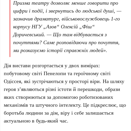
Призма театру дозволяє менше говорити про
цифри і події, і звернутись до людської душі, —
зазначив драматург, військовослужбовець
1-го
корпусу НГУ „Азов“ Олексій „Фіш“
Доричевський
. — Що там відбувається з
почуттями? Саме розповідаючи про почуття,
ми розказуємо історії справжніх людей».
Дія вистави розгортається у двох вимірах:
побутовому світі Пенелопи та героїчному світі
Одіссея, які зустрічаються у просторі віри. На шляху
героя з’являються різні істоти й перешкоди, образи
яких створюються за допомогою роботизованих
механізмів та штучного інтелекту. Це підкреслює, що
боротьба людини за дім, віру і себе залишається
актуальною в будь-який час.