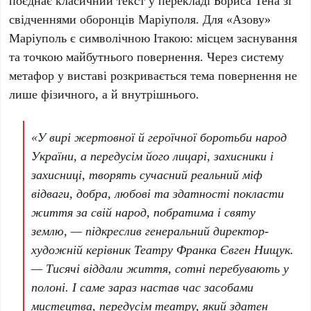
поєднає класичний текст у перекладі
Бориса Тена
зі
свідченнями
оборонців Маріуполя
. Для
«Азову»
Маріуполь
є символічною Ітакою: місцем заснування
та точкою майбутнього повернення. Через систему
метафор у виставі розкривається тема повернення не
лише фізичного, а й внутрішнього.
«У вирі жертовної й героїчної боротьби народ
України, а передусім його лицарі, захисники і
захисниці, творять сучасний реальний міф
відваги, добра, любові та здатності покласти
життя за свій народ, побратима і святу
землю, — підкреслив генеральний директор-
художній керівник Театру Франка
Євген Нищук
.
— Тисячі віддали життя, сотні перебувають у
полоні. І саме зараз настав час засобами
мистецтва, передусім театру, який здатен