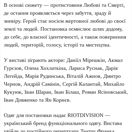
В основі сюжету — протистояння Любові та Смерті,
де остання проявляється через забуття, зраду й
зневіру. Герой стає носієм жертовної любові до своєї
землі та людей. Постановка осмислює шлях додому,
до себе, до власної ідентичності, а також повернення
людей, територій, голосу, історії та мистецтва.
У виставі зіграють актори:
Даніїл Мірешкін, Акмал
Гурєзов, Олена Хохлаткіна, Лариса Руснак, Дарія
Легейда, Мaрія Рудинськa, Віталій Ажнов, Дмитро
Чернов, Андрій Самінін, Сергій Калантай, Михайло
Кукуюк, Іван Шаран, Іван Білаш, Ромaн Ясіновський,
Іван Довженко тa Ян Корнєв
.
Одяг для постановки надає
RIOTDIVISION
—
український бренд функціонального одягу. Вистава
увійде до постійного репертуару
Театру Франка
.