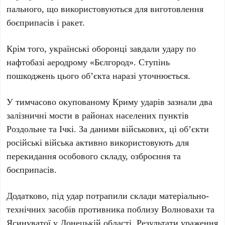
пального, що використовуються для виготовлення
боєприпасів і ракет.
Крім того, українські оборонці завдали удару по
нафтобазі аеродрому
«Бєлгород»
. Ступінь
пошкоджень цього об’єкта наразі уточнюється.
У
тимчасово окупованому Криму
ударів зазнали
два
залізничні мости
в районах населених пунктів
Роздольне
та
Ічкі
. За даними військових, ці об’єкти
російські війська активно використовують для
перекидання особового складу, озброєння та
боєприпасів.
Додатково, під удар потрапили склади матеріально-
технічних засобів противника поблизу
Волновахи
та
Ясинуватої
у
Донецькій області
. Результати ураження