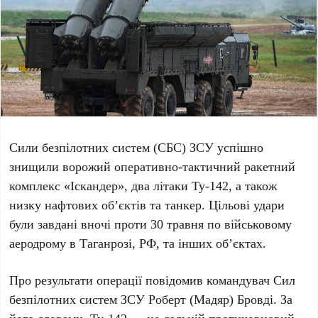
Сили безпілотних систем (СБС) ЗСУ успішно
знищили ворожий оперативно-тактичний ракетний
комплекс
«Іскандер»
, два літаки
Ту-142
, а також
низку нафтових об’єктів та танкер. Цільові удари
були завдані вночі проти
30 травня
по військовому
аеродрому в
Таганрозі
, РФ, та інших об’єктах.
Про результати операції повідомив командувач Сил
безпілотних систем ЗСУ
Роберт (Мадяр) Бровді
. За