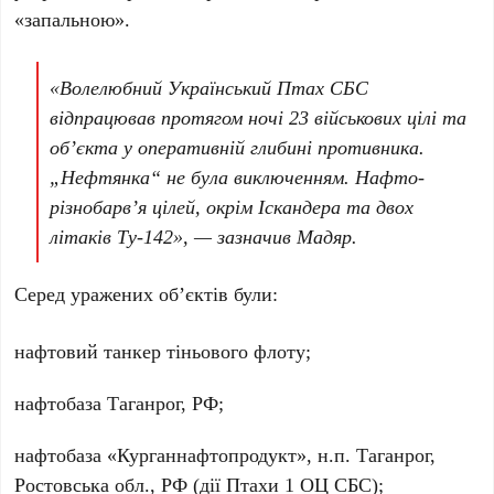
«запальною».
«Волелюбний Український Птах СБС
відпрацював протягом ночі
23 військових цілі та
обʼєкта
у оперативній глибині противника.
„Нефтянка“ не була виключенням. Нафто-
різнобарвʼя цілей, окрім Іскандера та двох
літаків Ту-142», — зазначив
Мадяр
.
Серед уражених об’єктів були:
нафтовий танкер
тіньового флоту;
нафтобаза Таганрог
, РФ;
нафтобаза «Курганнафтопродукт»
, н.п.
Таганрог
,
Ростовська обл., РФ
(дії
Птахи 1 ОЦ СБС
);