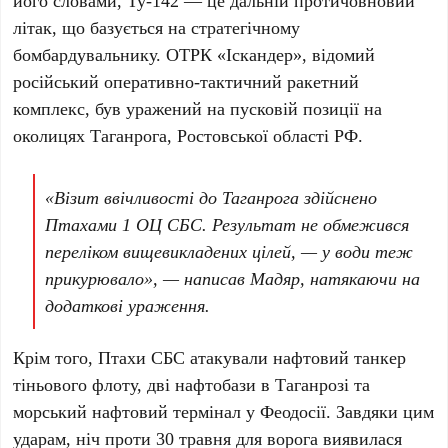
його словами,
Ту-142
— це дальній протичовновий
літак, що базується на стратегічному
бомбардувальнику. ОТРК
«Іскандер»
, відомий
російський оперативно-тактичний ракетний
комплекс, був уражений на пусковій позиції на
околицях
Таганрога
,
Ростовської області РФ
.
«Візит ввічливості до Таганрога здійснено
Птахами
1 ОЦ СБС
. Результат не обмежився
переліком вищевикладених цілей, — у води теж
прикурювало», — написав
Мадяр
, натякаючи на
додаткові ураження.
Крім того,
Птахи СБС
атакували нафтовий танкер
тіньового флоту, дві нафтобази в
Таганрозі
та
морський нафтовий термінал у
Феодосії
. Завдяки цим
ударам, ніч проти
30 травня
для ворога виявилася