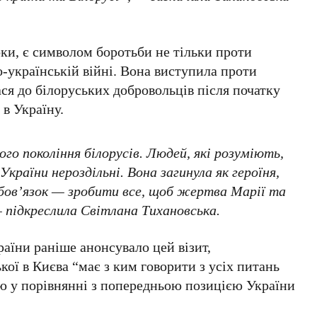
оки
, є символом боротьби не тільки проти
ко-українській війні. Вона виступила проти
ся до білоруських добровольців після початку
ї
в
Україну
.
го покоління білорусів. Людей, які розуміють,
України нероздільні. Вона загинула як героїня,
 обов’язок — зробити все, щоб жертва Марії та
— підкреслила
Світлана Тихановська
.
раїни
раніше анонсувало цей візит,
кої
в
Києва
“має з ким говорити з усіх питань
ою у порівнянні з попередньою позицією
України