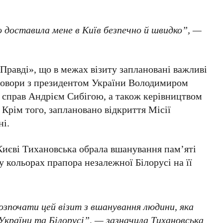
о доставила мене в Київ безпечно й швидко”, —
равді», що в межах візиту заплановані важливі
говори з
президентом України Володимиром
 справ Андрієм Сибігою
, а також керівництвом
. Крім того, заплановано відкриття
Місії
ні
.
Києві Тихановська
обрала вшанування пам’яті
 у кольорах прапора незалежної
Білорусі
на її
зпочати цей візит з вшанування людини, яка
України та Білорусі”, — зазначила
Тихановська