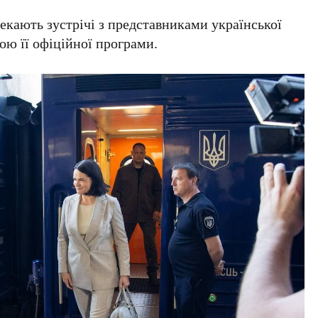
екають зустрічі з представниками української
ою її офіційної програми.