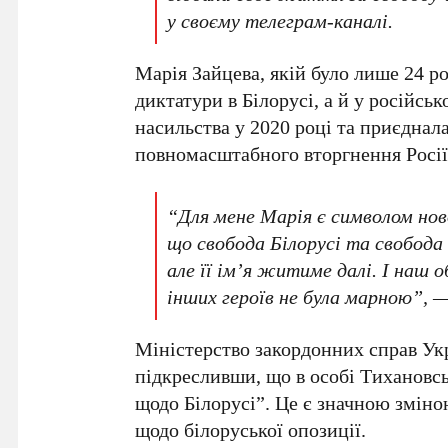
у своєму телеграм-каналі.
Марія Зайцева
, якій було лише
24 р
диктатури в
Білорусі
, а й у російсь
насильства у
2020 році
та приєднала
повномасштабного вторгнення
Росі
“Для мене Марія є символом ново
що свобода Білорусі та свобода 
але її ім’я житиме далі. І наш
інших героїв не була марною”, 
Міністерство закордонних справ Ук
підкресливши, що в особі
Тихановсь
щодо Білорусі”. Це є значною змін
щодо білоруської опозиції.