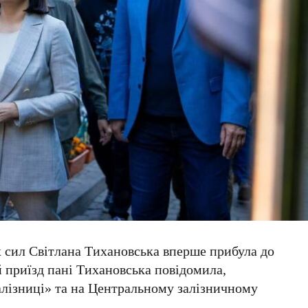
 сил Світлана Тихановська
вперше прибула до
й приїзд
пані Тихановська
повідомила,
лізниці
» та на
Центральному залізничному