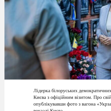
Лідерка білоруських демократичних
Києва
з офіційним візитом. Про сві
опублікувавши фото з вагона «
Укрза
вокзалі Києва
.