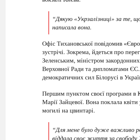
“Дякую «Укрзалізниці» за те, щ
написала вона.
Офіс
Тихановської
повідомив «ЄвроП
зустрічі. Зокрема, йдеться про пере
Зеленським
,
міністром закордонних
Верховної Ради
та дипломатами
ЄС
демократичних сил Білорусі в Украї
Першим пунктом своєї програми в
Марії Зайцевої
. Вона поклала квіти
могилі на цвинтарі.
“Для мене було дуже важливо ро
віддала своє життя за свободу 