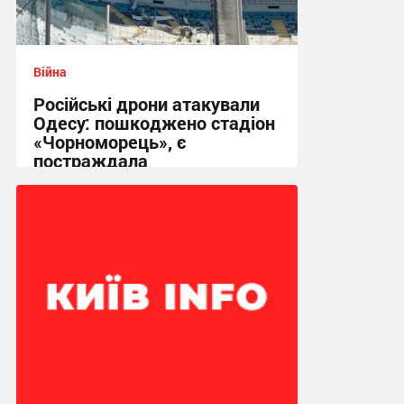
Війна
Російські дрони атакували
Одесу: пошкоджено стадіон
«Чорноморець», є
постраждала
17:42 вчора