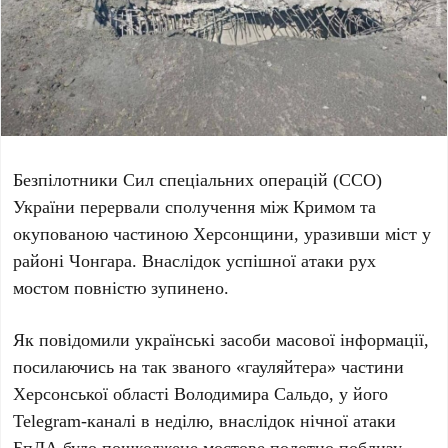
Безпілотники Сил спеціальних операцій (ССO)
України
перервали сполучення між
Кримом
та
окупованою частиною
Херсонщини
, уразивши міст у
районі
Чонгара
. Внаслідок успішної атаки рух
мостом повністю зупинено.
Як повідомили українські засоби масової інформації,
посилаючись на так званого «гауляйтера» частини
Херсонської області
Володимира Сальдо
, у його
Telegram-каналі в
неділю
, внаслідок нічної атаки
БпЛА було пошкоджене мостове полотно поблизу